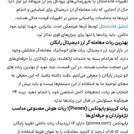
تغییرات فاندامنتال یا به‌رورزسانی‌های پروتکل رمز ارز مربوطه نیز نیاز دارد.
حال از آنجایی که بات معامله‌گر ارز دیجیتال برای شناسایی و انجام
تریدها به محاسبات ریاضیاتی مبتنی بر تغییرات قیمت متکی هستند،
تحلیل فاندامنتال
توسط آن‌ها غیرممکن است. بنابراین، جهت تولید سود
دائمی، باید ربات‌ها را تنها برای رمزارزهای قوی به‌کار برد.
بهترین ربات معامله گر ارز دیجیتال رایگان
در بازار ترید ارز دیجیتال، ربات های اتوماتیک معامله‌گر مختلفی وجود
دارند که هرکدام بسته به خدمات ارائه‌شده، برای تازه‌کاران یا حرفه‌ای‌های
این صنعت مناسب هستند. در این قسمت، چند مورد از بهترین ربات های
اتو تریدر رایگان را معرفی می‌کنیم. دقت داشته باشید که این معرفی به
معنای توصیه ما به استفاده از این سیستم‌ها نیست و باید پیش از
انتخاب هر ربات، تحقیقات کامل شخصی خود را انجام دهید. بیت ۲۴
هیچگونه مسئولیتی در قبال این ربات‌ها ندارد.
ربات کریپتو پایونکس (Pionex)؛ ربات هوش مصنوعی مناسب
تازه‌واردان و حرفه‌ای‌ها
پایونکس (pionex.com) دارای ۱۶ تریدینگ ربات داخلی تقریبا رایگان
است که ۰/۰۵ درصد از کارمزد معاملات را به عنوان هزینه استفاده از