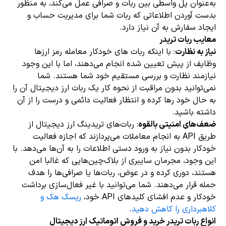
به‌عنوان پل واسطی بین ربات و صرافی عمل می‌کند، به منظور
بدست آوردن اطلاعاتی که ربات شما برای مدیریت حساب و
ایجاد سفارش به آن نیاز دارد.
معایب ربات تریدر
نیاز به نظارت
: با اینکه ربات های خودکار معامله رمز ارزها
وظایف از پیش تعیین شده انجام می‌دهند، اما با این وجود
نیازمند نظارت و بررسی مستقیم خود شما هستند. شما
نمی‌توانید بدون مراقبت از نحوه کار یک ربات ارز دیجیتال آن را
به حال خود رها کرده و انتظار فعالیت دائمی و درست را از آن
داشته باشید.
ضعف‌های امنیتی بالقوه
: ربات‌های تریدینگ ارز دیجیتال از
طریق API به انجام معاملات می‌پردازند که اجازه فعالیت
خودکار بدون نیاز به ورود دستی اطلاعات را به آن‌ها می‌دهد. با
این وجود، مجرمان سایبری از بلاک‌چین‌هایی که غالبا امن
هستند، دوری کرده و در عوض، ربات‌ها یا صرافی‌ها را هدف
حمله قرار می‌دهند. شما می‌توانید با غیر فعال‌سازی برداشت
خودکار و عدم افشای کلیدهای API خود،
ریسک هک و
کلاهبرداری را کاهش دهید
.
انواع ربات تریدر خرید و فروش اتوماتیک ارز دیجیتال