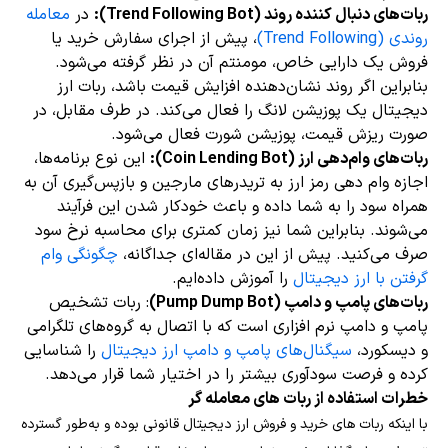
ربات‌های دنبال کننده روند (Trend Following Bot):
در
معامله
روندی (Trend Following)
، پیش از اجرای سفارش خرید یا
فروش یک دارایی خاص، مومنتم آن در نظر گرفته می‌شود.
بنابراین اگر روند نشان‌دهنده افزایش قیمت باشد، ربات ارز
دیجیتال یک پوزیشن لانگ را فعال می‌کند. در طرف مقابل، در
صورت ریزش قیمت، پوزیشن شورت فعال می‌شود.
ربات‌های وام‌دهی ارز (Coin Lending Bot):
این نوع برنامه‌ها،
اجازه
وام دهی رمز ارز به تریدرهای مارجین و بازپس‌گیری آن به
همراه سود را به شما داده و باعث خودکار شدن این فرآیند
می‌شوند. بنابراین شما نیز زمان کمتری برای محاسبه نرخ سود
صرف می‌کنید. پیش از این در مقاله‌ای جداگانه،
چگونگی وام
گرفتن با ارز دیجیتال
را آموزش داده‌ایم.
ربات‌های پامپ و دامپ (Pump Dump Bot)
: ربات تشخیص
پامپ و دامپ نرم افزاری است که با اتصال به گروه‌های تلگرامی
و دیسکورد،
سیگنال‌های پامپ و دامپ ارز دیجیتال
را شناسایی
کرده و فرصت سودآوری بیشتر را در اختیار شما قرار می‌دهد.
خطرات استفاده از ربات های معامله گر
با اینکه ربات های خرید و فروش ارز دیجیتال قانونی بوده و به‌طور گسترده