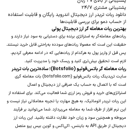
پشتیبانی از بالای ۳۰ زبان
پشتیبانی مشتری ۲۴/۷
دانلود ربات تریدر ارز دیجیتال اندروید رایگان و قابلیت استفاده
از حساب دمو برای بررسی قابلیت‌ها
بهترین ربات معامله گر ارز دیجیتال پولی
ربات‌های معامله‌گر به استراتژی برنده برای دستیابی به سود نیاز دارند و
حقیقت این است که معمولا ربات‌های سودده به‌راحتی قابل خرید نیستند.
پس قبل از واریز پول به هرکدام از ربات‌هایی که در ادامه معرفی کردیم،
لازم است تحقیق بیش‌تری کنید و ریسک خود را مدیریت کنید.
ربات معامله گر باتس‌فولیو (Botsfolio)؛ ساده‌ترین بات تریدر
سایت تریدینگ ربات باتس‌فولیو (botsfolio.com) بات معامله گری
است که با اتصال به حساب یک صرافی ارز دیجیتال و اعمال
استراتژی‌های خرید و فروش رمز ارزی شما فعالیت می‌کند. برای استفاده از
این ربات تریدر اتوماتیک، به هیچ مهارت یا تجربه معاملاتی نیاز نیست و
این نرم افزار از طرف شما به معامله می‌پردازد. شما می‌توانید بر فرآیند
مربوطه و همچنین سود و زیان‌ خود نظارت داشته باشید. این ربات ارز
دیجیتال از طریق API به بایننس، اکی‌اکس و کوین بیس پرو متصل