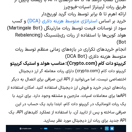
طریق ربات آربیتراژ اسپات-فیوچرز
ارائه اهرم تا ۵ برابر توسط ربات گرید لوریج‌دار
خرید بر اساس
استراتژی متوسط هزینه دلاری (DCA)
و کسب
سود از نوسانات قیمت توسط ربات مارتینگل (Martingale Bot)
هولد کوین‌ها با استفاده از ربات ری‌بلنسینگ (Rebalencing
Bot)
انجام خریدهای تکراری در بازه‌های زمانی منظم توسط ربات
متوسط هزینه دلاری (DCA Bot)
کریپتو دات کام (Crypto.com)؛ مناسب هولد و استیک کریپتو
کریپتو دات کام (crypto.com) دارای ربات معامله گر ارز دیجیتال
اختصاصی نیست، اما می‌توانید از API این صرافی برای اتصال به دیگر
ربات‌های تریدر خرید و فروش ارز دیجیتال استفاده کنید. امکان استفاده از
APIها برای معاملات اسپات، مارجین و مشتقه وجود دارد. برای ترید با
یک ربات اتوماتیک در کریپتو دات کام، ابتدا باید یک حساب در این
صرافی ساخته و پس از تایید آن، با استفاده از عملکرد کلیدهای API، یک
API جدید برای ربات ارز دیجیتال مورد نظر بسازید.