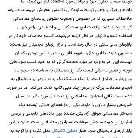
توسط سرمایه‌گذاران خرد و نهادی مورد استفاده قرار می‌گیرند، اما
بات‌های فیک و جعلی توسط سازندگان ناشناس به‌فروش می‌رسند.
علی‌رغم
ملاحظات بسیاری که در خصوص وضعیت حقوقی ربات‌های معاملاتی
کریپتو وجود دارد، واقعیت این است که این ربات‌ها در سراسر جهان
استفاده شده و قانونی در نظر گرفته می‌شوند. گستره معاملات خودکار در
بازارهای مالی سنتی در حال رشد است و بازار ارزهای دیجیتال نیز عملکرد
مشابهی دارند. با این حال، مفهوم قانونی بودن با امن بودن یکسان
نیست. این امر به ویژه در مورد معامله‌گرانی که به امید کسب سود قابل
توجه از تغییرات جزئی قیمت یک ارز دیجیتال به معامله در حجم بالا
می‌پردازند، صادق است.
با اینکه بی‌شک یک ربات تریدر ارز دیجیتال به
انجام معاملات بزرگ در عرض چند میلی ثانیه کمک می‌کند، اما در صورت
عدم تست کافی استراتژی معاملاتی ارز دیجیتال مورد نظر، پتانسیل
ضرردهی بسیار بالایی را دارند. یکی از مؤلفه‌های حیاتی توسعه یک
سیستم معاملاتی موفق، آزمایش متعدد روی داده‌های تاریخی و بررسی
آمار نهایی جهت سنجش موفقیت استراتژی معاملاتی است.
علاوه بر این،
بازار ارزهای دیجیتال صرفا طبق
تحلیل تکنیکال
عمل نکرده و با توجه به