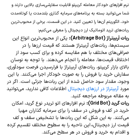
نرم افزارهای خودکار معامله کریپتو قابلیت سفارشی‌سازی بالایی دارند و
شما می‌توانید بسته به برنامه‌های سرمایه گذاری بلندمدت یا کوتاه‌مدت
خود، الگوریتم آن‌ها را تعیین کنید. در این قسمت، برخی از محبوب‌ترین
ربات‌های ترید اتوماتیک ارز دیجیتال را معرفی می‌کنیم:
ربات آربیتراژ (Arbitrage Bot):
یکی از محبوب‌ترین انواع این
سیستم‌ها، ربات‌های آربیتراژ هستند که قیمت ارزها را در
صرافی‌های مختلف با هم مقایسه کرده و برای کسب سود از
اختلاف قیمت‌ها، معامله را انجام می‌دهند. با توجه به نوسان
بالای بازار کریپتو، ربات‌های آربیتراژ با فرارسیدن فرصت سودآوری،
سفارش خرید یا فروش را به صورت خودکار اجرا می‌کنند. با این
وجود، مقدار سود حاصل شده از این ربات‌ها جزئی است. اگر در
مورد
آربیتراژ در ارزهای دیجیتال
اطلاعات کافی ندارید، می‌توانید
به مقاله مربوطه مراجعه کنید.
ربات گرید (Grid Bot):
نرم افزارهای اتو تریدر نوع گرید، امکان
خرید در کف و فروش در سقف را برای سرمایه گذاران مهیا
می‌کنند. به این شکل که این ربات‌ها با تشخیص سقف و کف
قیمت ارز دیجیتال
،
این ناحیه را به سطوح مختلف تقسیم کرده
و اقدام به خرید و فروش در هر سطح می‌کند.