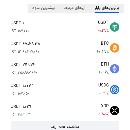
برترین‌های بازار
ارزهای مرتبط
بیشترین سود
USDT
1 USDT
-0.27%
187,000 IRT
BTC
65028.38 USDT
+0.47%
12,160,307,060 IRT
ETH
1919.72 USDT
+0.16%
358,987,640 IRT
USDC
1.0003 USDT
-0.31%
187,056 IRT
XRP
1.029 USDT
-1.85%
192,423 IRT
مشاهده همه ارزها