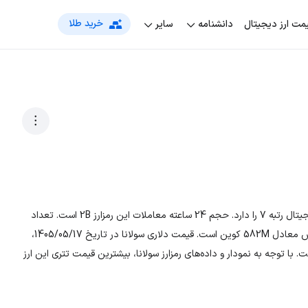
خرید طلا
مت‌ ارز دیجیتال
دانشنامه
سایر
رمزارز سولانا با نماد اختصاری SOL، در بین لیست جهانی ارزهای دیجیتال رتبه 7 را دارد. حجم 24 ساعته معاملات این رمزارز 2B است. تعداد
کل سکه‌ها مقدار نامعلومی و در حال حاضر، تعداد سکه‌های در گردش معادل 582M کوین است. قیمت دلاری سولانا در تاریخ 1405/05/17،
ت تومانی ارز SOL معادل 14,035,910.6 تومان است. با توجه به نمودار و داده‌های رمزارز سولانا، بیشترین قیمت تتری این ارز