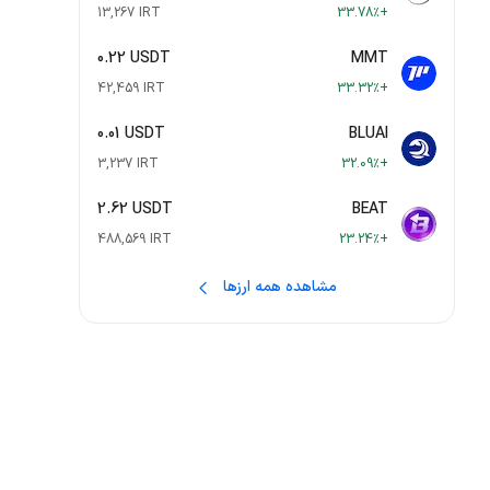
13,267 IRT
+33.78٪
0.22 USDT
MMT
42,459 IRT
+33.32٪
0.01 USDT
BLUAI
3,237 IRT
+32.09٪
2.62 USDT
BEAT
488,569 IRT
+23.24٪
مشاهده همه ارزها