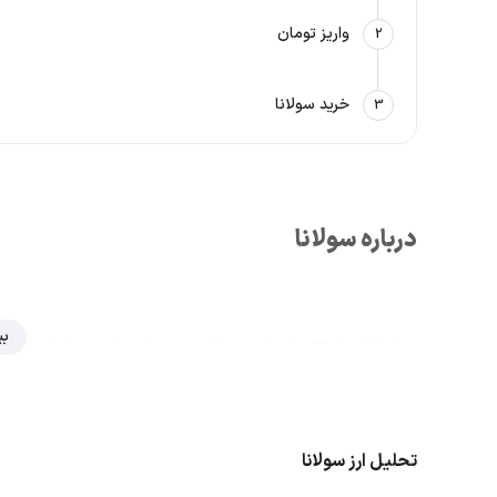
واریز تومان
2
خرید سولانا
3
درباره سولانا
بی
سولانا (Solana) یک پلتفر
طراحی شده است. هدف این پلتفرم سریع و کارآمد این است که با است
برای ساخت و اجرای برنامه‌های غیرمتمرکز (dApps) در حوزه‌های دیفای، وب ۳، بازی‌ها و NFT ایجاد کند.
تحلیل ارز سولانا
نام ارز