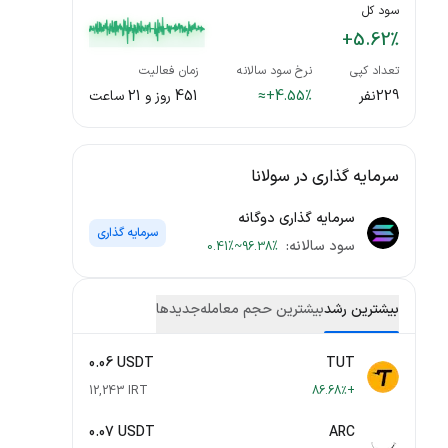
سود کل
+5.62%
تعداد کپی
نرخ سود سالانه
زمان فعالیت
229نفر
≈+4.55%
451 روز و 21 ساعت
سرمایه ‌گذاری در سولانا
سرمایه گذاری دوگانه
سرمایه گذاری
سود سالانه:
0.41%~96.38%
بیشترین رشد
بیشترین حجم معامله
جدید‌ها
0.06 USDT
TUT
12,243 IRT
+86.68٪
0.07 USDT
ARC