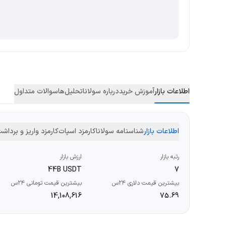
اطلاعات بازار
آموزش خرید
درباره سولانا
تحلیل‌ها
سوالات متداول
اطلاعات بازار
شناسنامه سولانا
کارمزد اسپات
کارمزد واریز و برداش
رتبه بازار
ارزش بازار
44B USDT
7
بیشترین قیمت دلاری ۲۴س
بیشترین قیمت تومانی ۲۴س
14,108,616
75.69