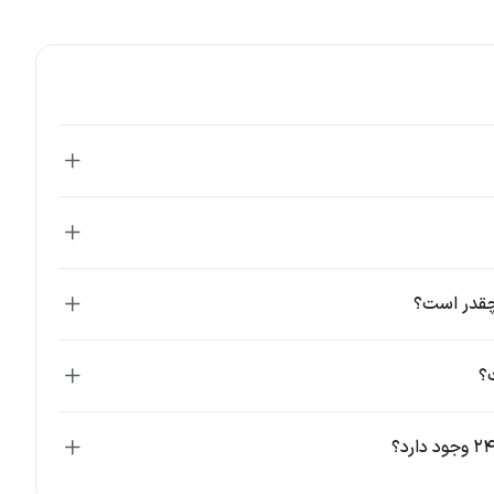
SOL
 اثبات سهام (PoS)
تولی یاکوونکو، گرگ فیتزجرالد
پلتفرم قرارداد هوشمند
مارس ۲۰۲۰
بلاک چین سولانا
نگذار اصلی سولانا، آناتولی یاکوونکو (Anatoly Yakovenko) است که سابقه کار در شرکت‌های کوالکام و دراپ باکس را دارد. آناتولی در
د بیت کوین و اتریوم و مقایسه سرعت تراکنش‌های آن‌ها با سیستم‌های
پیدا کند. او در پیش‌نویس وایت پیپر سولانا، روش جدیدی برای مفهوم