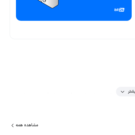
شتر
م بلاک چینی لایه ۱ منبع‌باز است که برای حل مشکلات مقیاس‌پذیری بلاک چین‌های قدیمی از جمله اتریوم
فاده از فناوری‌های نوآورانه، محیطی با توان عملیاتی بالا و کارمزد کم
مشاهده همه
سولانا- Solana