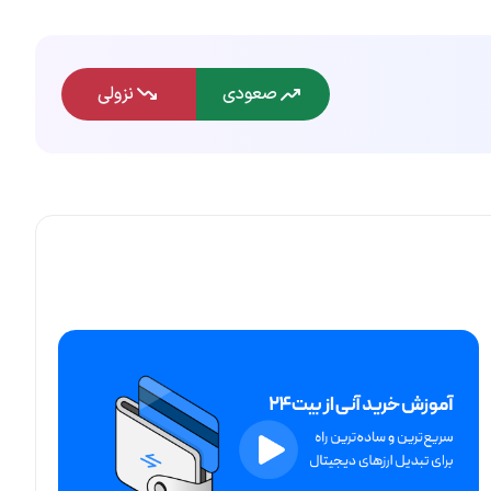
صعودی
نزولی