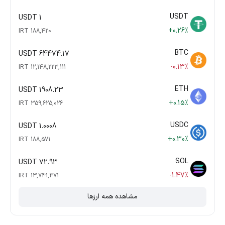
USDT
1 USDT
+0.26%
188,420 IRT
BTC
64474.17 USDT
-0.13%
12,148,223,111 IRT
ETH
1908.23 USDT
+0.15%
359,625,026 IRT
USDC
1.0008 USDT
+0.30%
188,571 IRT
SOL
72.93 USDT
-1.47%
13,741,471 IRT
مشاهده همه ارزها