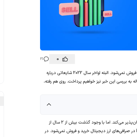
0
21
با گذشت 3 سال از راه‌اندازی پای نتورک ارز دیجیتال Pi هنوز خرید و فروش نمی‌شود. البته اواخر سال 2022 شایعاتی درباره
به بررسی این خبر نیز خواهیم پرداخت. روی هم رفته،
پروژه پای نتورک مدعی است استخراج رمز ارز با گوشی‌ هوشمند را امکان‌پذیر می‌کند. اما با وجود گذشت بیش از 2 سال از
زمان راه‌اندازی فاز آزمایشی این پروژه، هنوز ارز دیجیتال Pi Network در صرافی‌های ارز دیجیتال خرید و فروش نمی‌شود. در