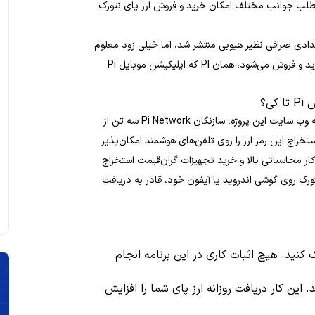
مطلب جوانب مختلف امکان خرید و فروش ارز پای نتورک
ادی صرافی نظیر هیوبی منتشر شد، اما خیلی زود معلوم
شد این خبر شایعه‌ای بیش نبوده و ارزی که به نام PI داخل آن‌ها خرید و فروش می‌شود، همان PI که اپلیکیشن موبایل Pi
ی؟
در 14 می 2019 (24 اردیبهشت 98) راه‌اندازی شد. به گفته وب سایت این پروژه، سازنگان Pi Network سه تن از
خراج این رمز ارز را روی تلفن‌های هوشمند امکان‌پذیر
این برخلاف شبکه‌های مبتنی بر اثبات کار (PoW) که به کار محاسباتی بالا و خرید تجهیزات گران‌قیمت استخراج
 نتورک روی گوشی اندروید یا آیفون خود، قادر به دریافت
ی دریافت Pi روی دکمه‌ای کلیک کنید. هیچ اثبات کاری در این برنامه انجام
. این کار دریافت روزانه ارز پای شما را افزایش