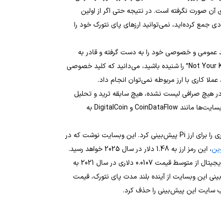
آن صورت نگرفته است. در نتیجه حتی اگر از اولین
ی جمع کرده‌اید، نمی‌توانید ارزهای پای نتورک خود را
لید عمومی و خصوصی خود را به دست گرفته و قادر به
انتقال ارز Pi خواهند بود. اگر جمله مشهور “Not Your Keys, Not Your Crypto” را شنیده باشید، می‌دانید که کلید خصوصی
ملا کاری با ارز مربوطه نمی‌توان انجام داد.
بینی ها از آینده خرید و فروش رمز ارز Pi که هنوز در هیچ صرافی لیست نشده، هیچ سابقه ترید و تحلیل
تکنیکال و فاندامنتالی برای آن وجود ندارد هم جالب است. برخی از وبسایت‌ها مانند CoinDataFlow و DigitalCoin به
CoinDataFlow در 3 اوت (12 مرداد 1400)، قیمت 1.32 تا 1.35 دلاری را برای ارز Pi پیش‌بینی کرد. این وبسایت نوشت که در
ین
، این رمز ارز به 1.48 دلار در سال 2025 خواهد رسید.
DigitalCoin هم در روز 18 مارس (28 اسفند 99) نوشت که این ارز دیجیتال از متوسط قیمت 0.0107 دلاری در سال 2021 به
0.0 در سال 2025 خواهد رسید. پیش‌بینی این وبسایت از آینده بلند مدت پای نتورک، قیمت