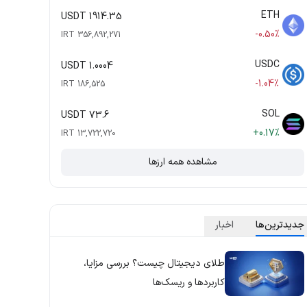
ETH
1914.35 USDT
-0.50%
356,892,271 IRT
USDC
1.0004 USDT
-1.04%
186,525 IRT
SOL
73.6 USDT
+0.17%
13,722,720 IRT
مشاهده همه ارزها
جدید‌ترین‌ها
اخبار
طلای دیجیتال چیست؟ بررسی مزایا،
کاربردها و ریسک‌ها