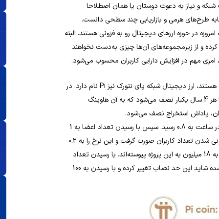
 شبکه و نیاز به دعوت دوستان یا همان اصطلاحا
مشابه طرح‌های هرمی و بازاریابی چند سطحی دانست.
مروزه در حوزه ارزهای دیجیتال رو به فزونی هستند. البته
رده و از زیرمجموعه‌های آن‌ها چیزی به‌دست نخواهند
 امری مهم در افزایش دارایی کاربران محسوب می‌شود.
مشابه بیت کوین و اتریم که دارای رمز ارز BTC و ETH در شبکه خود هستند، ارز دیجیتال شبکه پای نتورک نیز Pi نام دارد. در
بیت کوین پاداش استخراج بلاک‌های معتبر هر 210,000 بلاک یا تقریبا هر 4 سال یکبار نصف می‌شود که به آن هاوینگ
ران، پاداش استخراج نصف می‌شود.
در ابتدا با 100 هزار نفری شدن کاربران، نرخ ماینینگ رمز ارز Pi از 1.6 در ساعت به 0.8 رسید. سپس با رسیدن تعداد اعضا به 1
میلیون نفر این میزان به 0.4 کاهش یافت. هاوینگ بعدی با 10 میلیونی شدن تعداد کاربران صورت گرفت و این نرخ را به 0.2
در ساعت رساند. به ادعای این پروژه، در اردیبهشت ماه 1400 نزدیک به 18 میلیون به این پروژه پیوسته‌اند. با رسیدن تعداد
کاربران به 1 میلیارد نفر نیز پاداش ماینینگ 0 خواهد شد. البته گفته شده شاید این حد نصاب تغییر کرده و با رسیدن به 100