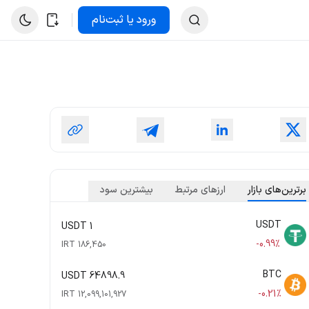
ورود یا ثبت‌نام
برترین‌های بازار
ارزهای مرتبط
بیشترین سود
USDT
1 USDT
-0.99%
186,450 IRT
BTC
64898.9 USDT
-0.21%
12,099,101,927 IRT