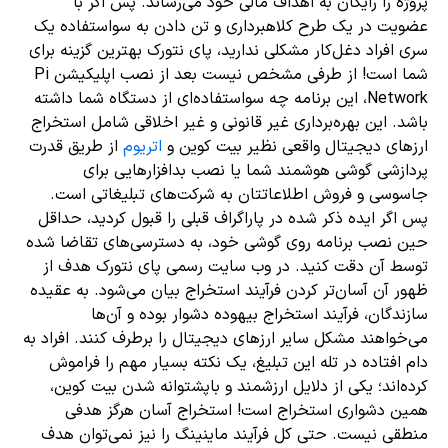
پروژه را رایگان به اهداف مالی خود می‌رساند. پس اگر با
عضویت در یک طرح کلاهبرداری و تن دادن به سواستفاده یک
سری افراد دغل‌کار مشکلی ندارید، پای نتورک بهترین گزینه برای
شما است! از طرفی مشخص نیست بعد از نصب اپلیکیشن Pi
Network، این برنامه چه سواستفاده‌ای از دستگاه شما داشته
باشد. این بهره‌برداری غیر قانونی و غیر اخلاقی شامل استخراج
ارزهای دیجیتال واقعی نظیر بیت کوین و
اتریوم
از طریق قدرت
پردازشی گوشی هوشمند شما یا نصب بدافزارهایی برای
جاسوسی و فروش اطلاعاتتان به شرکت‌های تبلیغاتی است.
پس اگر ایده ذکر شده در پاراگراف قبلی را قبول کردید، حداقل
حین نصب برنامه روی گوشی خود، به دسترسی‌های تقاضا شده
توسط آن دقت کنید. در وب سایت رسمی پای نتورک هدف از
ظهور آن آسان‌‌تر کردن فرآیند استخراج بیان می‌شود. به عقیده
سازندگان، فرآیند استخراج بیهوده دشوار بوده و آن‌ها
می‌خواهند مشکل سایر ارزهای دیجیتال را برطرف کنند. افراد به
دام افتاده در تله این تبلیغ، یک نکته بسیار مهم را فراموش
کرده‌اند؛ یکی از دلایل ارزشمند و باپشتوانه شدن بیت کوین،
همین دشواری استخراج است! استخراج آسان هرگز هدفی
منطقی نیست. حتی کل فرآیند ماینینگ را نیز نمی‌توان هدف