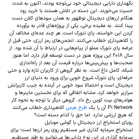
نگهداری دارایی دیجیتالی خود بی‌توجه بودند، اکنون به شدت
حسرت می‌خورند. این دسته در تلاش هستند با خرید زود
هنگام ارزهای دیجیتال نوظهور به همان سودهای کلان دست
پیدا کنند. به عقیده برخی، یکی از پروژه‌های قادر به برآورده
کردن این خواسته، پای نتورک است، هر چند عده‌ای مخالف آن
را کلاهبرداری خطاب می‌کنند. انجمن‌های رمز ارزی، حتی قبل از
عرضه پای نتورک مملو از پیام‌هایی در ارتباط با آن شده بود. از
سال 2018 این پروژه هنوز در دست توسعه قرار دارد، اما هنوز
صحبت‌ها و پیش‌بینی‌ها درباره قیمت آن بعد از راه‌اندازی
شبکه، کامل داغ است. به نظر گروهی از کاربران تازه وارد و حتی
حرفه‌ای، پای نتورک شروع خوبی برای ورود به دنیای ارز
دیجیتال است و احتمالا سود خوبی در آینده به جیب کاربرانش
سرازیر خواهد کرد، مشابه اتفاقی که برای نخستین ماینرها و
هولدرهای بیت کوین رخ داد. گروهی دیگر با توجه به نحوه کار
Pi Network آن را یک
طرح هرمی
کلاهبرداری خطاب می‌کنند
که هیچ ارزشی ندارد. اما حق با کدام دسته است؟
رویای استخراج ارز دیجیتال با گوشی موبایل
استخراج سرمایه گذاری غیر مستقیم روی رمز ارزها است؛ برای
سرمایه گذاری در این نوع دارایی‌ها می‌توانید به طور مستقیم