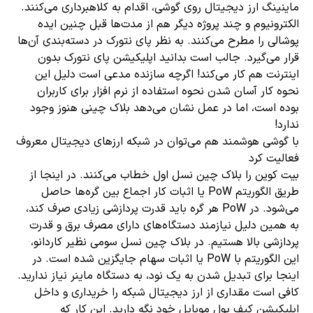
ماینینگ ارز دیجیتال روی گوشی، اقدام به کلاهبرداری می‌کنند.
الکترونیوم و چند پروژه دیگر هم از مدت‌ها قبل چنین ایده
پوشالی را مطرح می‌کنند. به نظر پای نتورک در دسته‌بندی آن‌ها
قرار می‌گیرد. جالب است بدانید اپلیکیشن پای نتورک بدون
اینترنت هم کار می‌کند! اگرچه سازنده مدعی است دلیل این
نحوه کار آسان شدن نحوه استفاده از نرم افزار برای کاربران
بوده است، اما در عمل نشان می‌دهد بلاک چینی هنوز وجود
ندارد!
با گوشی‌ هوشمند هم می‌توان در شبکه ارزهای دیجیتال معروف
فعالیت کرد
بیت کوین را بلاک چین نسل اول خطاب می‌کنند. در اینجا از
طریق الگوریتم PoW یا اثبات کار اجماع بین گره‌ها حاصل
می‌شود. در PoW هر گره باید قدرت پردازشی زیادی صرف کند،
به همین دلیل نیازمند دستگاه‌های دارای مصرف برق و قدرت
پردازشی بالا هستیم. در بلاک چین نسل سومی نظیر کاردانو،
این الگوریتم با PoW یا اثبات سهام جایگزین شده است. در
اینجا برای تبدیل شدن به یک نود، به دستگاه ماینر نیاز ندارید.
کافی است مقداری از ارز دیجیتال شبکه را خریداری و داخل
اپلیکیشن کیف پول موبایل خود نگه دارید. این کار که