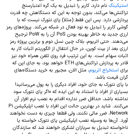
استیکینگ
نام دارد، کاربر را تبدیل به یک گره اعتبارسنج
تراکنش‌ها می‌کند، بدون توجه به این که دستگاهش چه قدرت
پردازشی دارد. پس این فقط (مثلا) پای نتورک نیست که با
گوشی کاربر را تبدیل به نود فعال در شبکه می‌کند. پروژه‌های رمز
ارزی جدید به خاطر بهینه بودن PoS آن را به PoW ترجیح
می‌دهند. حتی اتریوم، بلاک چین نسل دوم و برترین پروژه رمز
ارزی بعد از بیت کوین، در حال انتقال از الگوریتم اثبات کار به
اثبات سهام است. به این ترتیب فرد روی تلفن همراه خود نیز
قادر به پردازش تراکنش‌های ETH خواهد بود، به جای این که
برای
استخراج اتریوم
، مثل الان، مجبور به خرید دستگاه‌های
گران قیمت باشد.
با پای نتورک به جای خود، افراد دیگری را به پول می‌رسانید!
بسیاری از افراد با استناد به این ایده که «اگر پای نتورک سود
نداشته باشد، حداقل ضرر ندارد» اقدام به نصب نرم افزار آن
می‌کنند. شاید در بهترین حالت این افراد با نصب اپلیکیشن Pi
Network، ضرر مالی نکنند، ولی قطعا چیزی به دست نخواهند
آورد. آن‌ها به وسیله نصب اپلیکیشن پای نتورک خواسته یا
ناخواسته تبدیل به سربازان لشکری خواهند شد که سازندگان