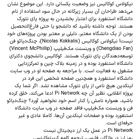
نیکولاس کوکالیس نیز وضعیت یکسانی دارد. این موضوع نشان
می‌دهد طراحان آن بسیار زیرکانه در حال سوء استفاده از نام
دانشگاه استنفورد برای اعتبار بخشیدن به پروژه پای نتورک
هستند. توجه داشته باشید که دانشجو یا حتی فارغ‌التحصیل
بودن از یک دانشگاه معتبر، دلیلی بر معتبر بودن پروژه‌های خود
نیست! نیکولاس کوکالیس (Nicolas Kokkalis)، چنگ‌دیائو فن
(Chengdiao Fan) و وینسنت مک‌فیلیپ (Vincent McPhillip)
توسعه‌دهندگان پای نتورک هستند. کوکالیس دانشجوی دکترای
دانشگاه استنفورد بوده و در زمینه بلاک چین و تمرکززدایی
مشغول به فعالیت است. با مراجعه به صفحه او در وب‌ سایت
دانشگاه استنفورد و همچنین صفحه شخصی این فرد در
لینکدین هیچ نامی از پای نتورک مشاهده نشد. اگر شما یک
پروژه انقلابی، نظیر آن چه Pi Network ادعا می‌کند، خلق کرده
باشید، همواره نامش را کنار اسم خود نخواهید آورد؟ چنگ‌دیائو
فن و وینسنت مک‌فیلیپ فاقد صفحه در وب سایت دانشگاه
استنفورد بوده و صفحات لینکدین آن‌ها، کاملا عادی و غیر
حرفه‌ای است.
Pi Network در عمل یک ارز دیجیتال نیست
رمز ارز در واژگان فارسی، ترجمه کلمه کریپتوکارنسی