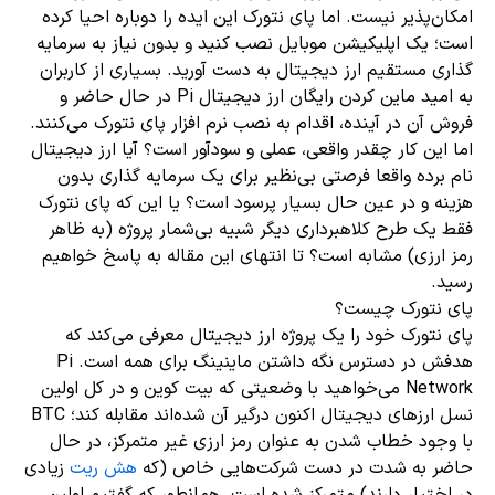
امکان‌پذیر نیست. اما پای نتورک این ایده را دوباره احیا کرده
است؛ یک اپلیکیشن موبایل نصب کنید و بدون نیاز به سرمایه
گذاری مستقیم ارز دیجیتال به دست آورید. بسیاری از کاربران
به امید ماین کردن رایگان ارز دیجیتال Pi در حال حاضر و
فروش آن در آینده، اقدام به نصب نرم افزار پای نتورک می‌کنند.
اما این کار چقدر واقعی، عملی و سودآور است؟ آیا ارز دیجیتال
نام برده واقعا فرصتی بی‌نظیر برای یک سرمایه‌ گذاری بدون
هزینه و در عین حال بسیار پرسود است؟ یا این که پای نتورک
فقط یک طرح کلاهبرداری دیگر شبیه بی‌شمار پروژه (به ظاهر
رمز ارزی) مشابه است؟ تا انتهای این مقاله به پاسخ خواهیم
رسید.
پای نتورک چیست؟
پای نتورک خود را یک پروژه ارز دیجیتال معرفی می‌کند که
هدفش در دسترس نگه داشتن ماینینگ برای همه است. Pi
Network می‌خواهید با وضعیتی که بیت کوین و در کل اولین
نسل ارزهای دیجیتال اکنون درگیر آن شده‌اند مقابله کند؛ BTC
با وجود خطاب شدن به عنوان رمز ارزی غیر متمرکز، در حال
حاضر به شدت در دست شرکت‌هایی خاص (که
هش ریت
زیادی