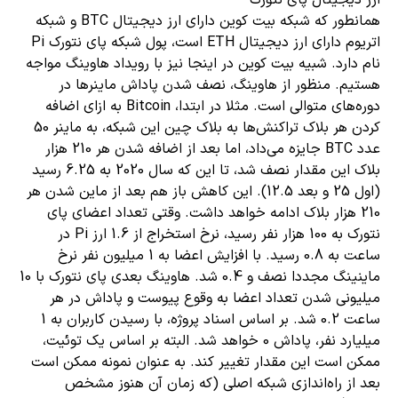
ارز دیجیتال پای نتورک
همانطور که شبکه بیت کوین دارای ارز دیجیتال BTC و شبکه
اتریوم دارای ارز دیجیتال ETH است، پول شبکه پای نتورک Pi
نام دارد. شبیه بیت کوین در اینجا نیز با رویداد هاوینگ مواجه
هستیم. منظور از هاوینگ، نصف شدن پاداش ماینرها در
دوره‌های متوالی است. مثلا در ابتدا، Bitcoin به ازای اضافه
کردن هر بلاک تراکنش‌ها به بلاک چین این شبکه، به ماینر 50
عدد BTC جایزه می‌داد، اما بعد از اضافه شدن هر 210 هزار
بلاک این مقدار نصف شد، تا این که سال 2020 به 6.25 رسید
(اول 25 و بعد 12.5). این کاهش باز هم بعد از ماین شدن هر
210 هزار بلاک ادامه خواهد داشت. وقتی تعداد اعضای پای
نتورک به 100 هزار نفر رسید، نرخ استخراج از 1.6 ارز Pi در
ساعت به 0.8 رسید. با افزایش اعضا به 1 میلیون نفر نرخ
ماینینگ مجددا نصف و 0.4 شد. هاوینگ بعدی پای نتورک با 10
میلیونی شدن تعداد اعضا به وقوع پیوست و پاداش در هر
ساعت 0.2 شد. بر اساس اسناد پروژه، با رسیدن کاربران به 1
میلیارد نفر، پاداش 0 خواهد شد. البته بر اساس یک توئیت،
ممکن است این مقدار تغییر کند. به عنوان نمونه ممکن است
بعد از راه‌اندازی شبکه اصلی (که زمان آن هنوز مشخص