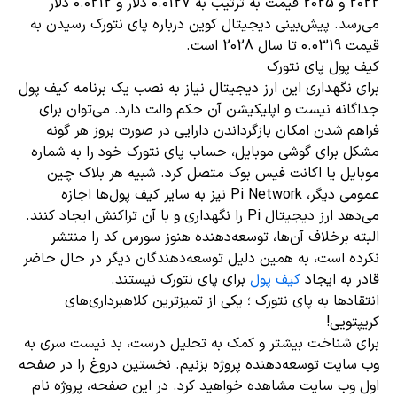
2022 و 2025 قیمت به ترتیب به 0.0127 دلار و 0.0212 دلار
می‌رسد. پیش‌بینی دیجیتال کوین درباره پای نتورک رسیدن به
قیمت 0.0319 تا سال 2028 است.
کیف پول پای نتورک
برای نگهداری این ارز دیجیتال نیاز به نصب یک برنامه کیف پول
جداگانه نیست و اپلیکیشن آن حکم والت دارد. می‌توان برای
فراهم شدن امکان بازگرداندن دارایی در صورت بروز هر گونه
مشکل برای گوشی موبایل، حساب پای نتورک خود را به شماره
موبایل یا اکانت فیس بوک متصل کرد. شبیه هر بلاک چین
عمومی دیگر، Pi Network نیز به سایر کیف پول‌ها اجازه
می‌دهد ارز دیجیتال Pi را نگهداری و با آن تراکنش ایجاد کنند.
البته برخلاف آن‌ها، توسعه‌دهنده هنوز سورس کد را منتشر
نکرده است، به همین دلیل توسعه‌دهندگان دیگر در حال حاضر
قادر به ایجاد
کیف پول
برای پای نتورک نیستند.
انتقادها به پای نتورک ؛ یکی از تمیزترین کلاهبرداری‌های
کریپتویی!
برای شناخت بیشتر و کمک به تحلیل درست، بد نیست سری به
وب سایت توسعه‌دهنده پروژه بزنیم. نخستین دروغ را در صفحه
اول وب سایت مشاهده خواهید کرد. در این صفحه، پروژه نام