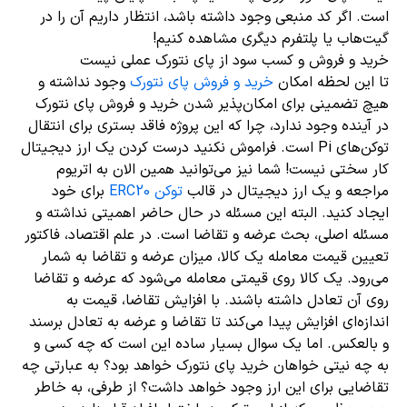
است. اگر کد منبعی وجود داشته باشد، انتظار داریم آن را در
گیت‌هاب یا پلتفرم دیگری مشاهده کنیم!
خرید و فروش و کسب سود از پای نتورک عملی نیست
تا این لحظه امکان
خرید و فروش پای نتورک
وجود نداشته و
هیچ تضمینی برای امکان‌پذیر شدن خرید و فروش پای نتورک
در آینده وجود ندارد، چرا که این پروژه فاقد بستری برای انتقال
توکن‌های Pi است. فراموش نکنید درست کردن یک ارز دیجیتال
کار سختی نیست! شما نیز می‌توانید همین الان به اتریوم
مراجعه و یک ارز دیجیتال در قالب
توکن ERC20
برای خود
ایجاد کنید. البته این مسئله در حال حاضر اهمیتی نداشته و
مسئله اصلی، بحث عرضه و تقاضا است. در علم اقتصاد، فاکتور
تعیین قیمت معامله یک کالا، میزان عرضه و تقاضا به شمار
می‌رود. یک کالا روی قیمتی معامله می‌شود که عرضه و تقاضا
روی آن تعادل داشته باشند. با افزایش تقاضا، قیمت به
اندازه‌ای افزایش پیدا می‌کند تا تقاضا و عرضه به تعادل برسند
و بالعکس. اما یک سوال بسیار ساده این است که چه کسی و
به چه نیتی خواهان خرید پای نتورک خواهد بود؟ به عبارتی چه
تقاضایی برای این ارز وجود خواهد داشت؟ از طرفی، به خاطر