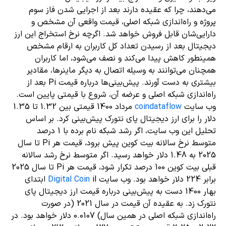
می‌دهند، چرا که عقیده دارند بعد از اجرایی شدن فاز سوم
پروژه و راه‌اندازی شبکه اصلی، قیمت واقعی آن مشخص و
دارایی‌شان قابل فروش خواهد شد. اگرچه نرخ استخراج این ارز
دیجیتال بعد از رسیدن تعداد کل کاربران به ارقام مشخص
همینطور کاهش پیدا می‌کند و نصف می‌شود، اما کاربران
همچنان می‌توانند به وسیله اتصال به دیگر ماینرها، مقادیر
بیشتری به دست آورند. پیش‌بینی‌ها درباره قیمت Pi بعد از
راه‌اندازی شبکه اصلی و عرضه آن، شروع با قیمتی پایین است.
وب سایت
coindataflow
مرداد 1400 قیمتی بین 1.32 تا 1.35
دلار را برای ارز دیجیتال پای نتورک پیش‌بینی کرد. بر اساس
تحلیل این وب سایت، اگر رشد شبکه نام برده با 1 درصد
متوسط نرخ سالانه بیت کوین پیش برود، قیمت هر Pi تا سال
2025 به 1.48 دلار خواهد رسید. اگر متوسط نرخ ​​رشد سالانه
قبلی بیت کوین 100 درصد تکرار شود، قیمت هر Pi تا سال 2025
برابر 224 دلار خواهد بود. وب سایت
Digital Coin
il ابتدای
بهار 1400 دست به پیش‌بینی درباره قیمت ارز دیجیتال پای
نتورک زد. به عقیده آن قیمت در سال 2021 (در صورت
راه‌اندازی شبکه اصلی در همین سال) 0.0107 دلار خواهد بود. در