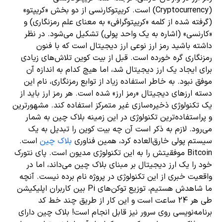
(Cryptocurrency) است. کریپتوکارنسی از دو بخش «کریپتو»
(گرفته شده از کلمه «کریپتوگرافی» به معنای علم رمزنگاری) و
«کارنسی» (اشاره‌ به یک واحد پولی) تشکیل می‌شود. در نظر
داشته باشید رمز ارز نوعی ارز دیجیتال است که با فنون
رمزنگاری گره خورده است. قبل از بیت کوین تلاش‌های زیادی
برای ایجاد یک ارز دیجیتال شد، اما هیچ کدام به اندازه آن
موفق نبود. به خاطر استفاده زیاد از توابع رمزنگاری، نام این
دسته ارزهای دیجیتال «رمز ارز» شده است. هر رمز ارز باید از
یک تکنولوژی ذخیره‌سازی غیر متمرکز استفاده کند. مشهورترین
و پراستفاده‌ترین تکنولوژی در این زمینه بلاک چین به شمار
می‌رود. لازم به ذکر است آن چه بیت کوین را تبدیل به یک
سیستم پولی خارق‌العاده کرد، همین فناوری
بلاک چین
است.
Bitcoin موفقیتش را به این تکنولوژی مدیون است. پای نتورک
خود را یک ارز دیجیتال بر مبنای بلاک چین می‌داند، اما در
واقعیت خبری از این تکنولوژی در پروژه نام برده نیست. آنچه
ما شاهدش هستیم، توزیع توکن‌های Pi بین کاربران اپلیکیشن
طی هر 24 ساعت است و این کار از طریق چند خط کد
برنامه‌نویسی روی سرور نیز قابل انجام است! بلاک چین دارای