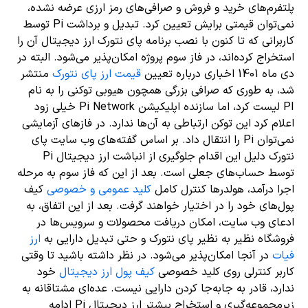
پلتفرم‌های خرید و فروش و صرافی‌های رمز ارزی عرضه نشده،
نمی‌توان قیمتی برایش تعیین کرد. تبدیل و برداشت Pi توسط
کاربرانی که تا کنون با نصب برنامه پای نتورک ارز دیجیتال آن را
استخراج کرده‌اند، در فاز سوم پروژه امکان‌پذیر می‌شود. البته در
دی ماه 1401 اخباری درباره تعیین
قیمت ارز پای نتورک
منتشر
شد، به طوری که صرافی بزرگی همچون هیوبی توکنی را به نام
PI لیست کرد، اما سازنده اپلیکیشن Pi Network خیلی زود
اعلام کرد این توکن ارتباطی به آن‌ها ندارد. در فازهای آزمایشی
نمی‌توان Pi را انتقال داد. بر اساس گفته‌های وب سایت پای
نتورک دلیل این اقدام جلوگیری از انباشت ارز دیجیتال Pi
توسط حساب‌های جعلی است. بعد از این که فاز سوم به مرحله
اجرا درآمد، هولدرها کنترل کامل
کلید عمومی و خصوصی
کیف
پول‌های خود را در اختیار خواهند گرفت. بعد از این اتفاق، به
ادعای وب سایت، امکان دریافت محصولات و سرویس‌ها در
فروشگاه نظیر به نظیر پای نتورک و حتی تبدیل دارایی به
ارز
فیات
در آنجا امکان‌پذیر می‌شود. در نظر داشته باشید تا وقتی
کاربر کنترلی روی کلید خصوصی
کیف پول ارز دیجیتال
خود
ندارد، قادر به جابه‌جا کردن دارایی نیست. عده‌ای مشتاقانه به
زیرمجموعه‌گیری و استخراج بیشتر ارز دیجیتال Pi ادامه