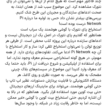
چند فاکتور مهم است که هیچ کدام از آن‌ها را نمی‌توان در پای
نتورک مشاهده کرد. این موضوع سبب شد از همان ابتدا، به
صحت ادعاهای سازندگان و مجریان این طرح شک کنیم.
بررسی‌های بیشتر نشان داد حس بد اولیه ما درباره Pi
Network درست بوده است!
استخراج پای نتورک با گوشی هوشمند یک سراب است
همانطور که گفتیم پای نتورک در اصل یک ارز دیجیتال نیست و
ادعاهای سازنده درباره این پروژه کذب محض است. از طرفی هر
توزیع توکن را نمی‌توان استخراج تلقی کرد؛ ساز و کار استخراج با
آن چه Pi Network ادعا می‌کند، تفاوت‌های زیادی دارد. از همه
مهم‌تر، در هیچ گونه استخراجی سیستم معرف وجود ندارد، اما
برای استفاده از اپلیکیشن و شروع دریافت ارز Pi، باید حتما یک
کد معرف وارد کنید! این موضوع در سیستم‌های بلاک چینی
مضحک به نظر می‌رسد. به صورت نظری و روی کاغذ، هر
دستگاه الکترونیکی با قابلیت پردازش دستورات، نظیر لپ تاپ یا
حتی گوشی هوشمند، می‌تواند برای ماینینگ ارزهای دیجیتال
حتی بیت کوین مورد استفاده قرار بگیرد. همانطور که در بالا به
آن اشاره کردیم، حتی استخراج بیت کوین با گوشی «غیر ممکن
نیست»، اما به خاطر رقابت زیاد در شبکه، با وجود سال‌ها