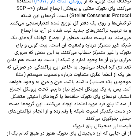
برخلاف بیت کوین، که از
پروتکل اثبات کار (PoW)
استفاده
می‌کند، پای نتورک متکی بر پروتکل اجماع استلار (SCP –>
Stellar Consensus Protocol) است. گره‌های این شبکه
تراکنش‌ها را روی یک دفتر کل توزیع شده اعتبارسنجی می‌کنند
و به ترتیب تراکنش‌های جدید ثبت شده در آن، به اجماع
می‌رسند. بد نیست بدانید منظور از اجماع، تواقف گره‌های یک
شبکه غیر متمرکز درباره وضعیت آن است. بیت کوین و پای
نتورک را غیر متمرکز خطاب می‌کنند، به این معنی که سروری
مرکزی برای آن‌ها وجود ندارد و شبکه از دست به دست هم دادن
تعدادی گره ایجاد می‌شود. به خاطر این پراکندگی، در صورتی که
هر یک از اعضا نظری متفاوت درباره وضعیت سیستم (مثلا
موجودی یک حساب) داشته باشد، هرج و مرج به وجود خواهد
آمد. پس به یک پروتکل اجماع نیاز داریم. تحت پروتکل اجماع
استلار، نودهای پای نتورک حلقه‌ها یا گروه‌های امنیتی متشکل
از سه تا پنج فرد مورد اعتماد ایجاد می‌کنند. این گروه‌ها دست
در دست یکدیگر امنیت شبکه را رقم زده و از انجام تراکنش‌های
جعلی جلوگیری می‌کنند.
قیمت ارز دیجیتال پای نتورک
از آن جایی که ارز دیجیتال پای نتورک هنوز در هیچ کدام یک از