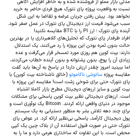
مدتی بازار مملو از فروشنده شده و به خاطر افزایش آگاهی
نسبت به واقعیت پروژه پای نتورک هیچ فردی حاضر به خرید
نخواهد بود. پیش رفتن جریان عرضه و تقاضا به این شکل
سبب می‌شود قیمت ارز دیجیتال پای نتورک در عمل صفر شود.
آینده پای نتورک ؛ ارز PI را با BTC مقایسه نکنید!
افراد طرفدار پای نتورک که تحلیل‌های کلاهبرداری یا در بهترین
حالت بدون ثمره بودن این پروژه را رد می‌کنند، یک استدلال
دارند: بیت کوین هم روزی مورد تمسخر قرار می‌گرفت و عده
زیادی آن را پوج، بدون پشتوانه و بدون آینده خطاب می‌کردند،
اما ببینید امروز چقدر ارزش دارد! در پاسخ به آن‌ها باید گفت
مقایسه پروژه
ساتوشی ناکاموتو
(خالق ناشناخته بیت کوین) با
پای نتورک حتی برای شوخی زشت است! مقایسه این پروژه با
بیت کوین و سایز ارزهای دیجیتال مطرح بازار کاملا اشتباه
است. ارزهای دیجیتالی نظیر بیت کوین پاسخی برای مشکلات
موجود در دنیای واقعی ارائه کردند. Bitcoin یک نوآوری است و
برای چند دهه تلاش بشر به منظور دستیابی به یک سیستم
پول دیجیتال کارآمد، پاسخی بی‌نظیر ارائه کرد. در عوض پای
نتورک حتی در صورت قبول استفاده آن از بلاک چین یک کپی
محض است، با این تفاوت که ساختاری هرمی دارد و ما را به