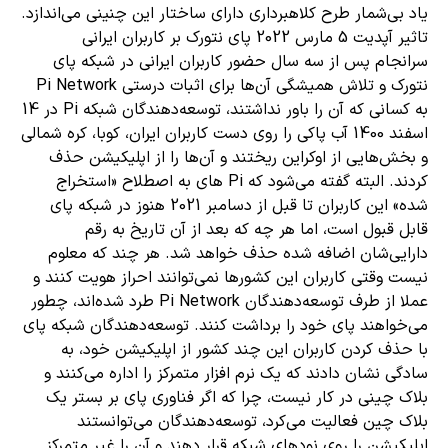
یاد بی‌شمار طرح کلاهبرداری دارای ساختار این چنینی می‌اندازد.
تاثیر آپدیت 5 مارس 2022 پای نتورک بر کاربران ایرانی
سرانجام پس از سه سال حضور کاربران ایرانی در شبکه پای
نتورک و تلاش همیشگی آن‌ها برای اثبات درستی Pi Network
به کسانی که آن را باور نداشتند، توسعه‌دهندگان شبکه Pi در 14
اسفند 1400 آب پاکی را روی دست کاربران ایران، کوبا، کره شمالی
و بخش‌هایی از اوکراین ریختند و آن‌ها را از اپلیکیشن حذف
کردند. البته گفته می‌شود که Pi های به اصطلاح «استخراج
شده» این کاربران تا قبل از دسامبر 2021 هنوز در شبکه پای
قابل قبول است، اما هر چه که بعد از آن تاریخ به رقم
دارایی‌شان اضافه شده حذف خواهد شد. هر چند که معلوم
نیست وقتی کاربران این کشورها نمی‌توانند احراز هویت کنند و
عملا از طرف توسعه‌دهندگان Pi Network طرد شده‌اند، چطور
می‌خواهند پای خود را برداشت کنند. توسعه‌دهندگان شبکه پای
با حذف کردن کاربران این چند کشور از اپلیکیشن خود، به
سادگی نشان دادند که یک نرم افزار متمرکز را اداره می‌کنند و
بلاک چینی در کار نیست، چرا که اگر فناوری پای بر بستر یک
بلاک چین فعالیت می‌کرد، توسعه‌دهندگان می‌توانستند
اپلیکیشن را روی نودهای شبکه قرار دهند و آن را غیر متمرکز