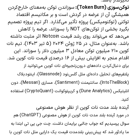
تأثیرگذار باشد.
توکن‌سوزی (Token Burn):
سوزاندن توکن به‌معنای خارج‌کردن
همیشگی آن از عرضه در گردش است و بر مکانیسم اقتصاد
توکنی (توکنومیکس) پروژه تأثیر می‌گذارد. اگر تیم پروژه تصمیم
بگیرد بخشی از توکن‌های NOT را بسوزاند، عرضه را کاهش
می‌دهد که می‌تواند روی رشد قیمت Notcoin اثر مثبت داشته
باشد. به‌عنوان مثال، در ۲۵ ژوئن ۲۰۲۴ (۵ تیر ۱۴۰۳)، تیم نات
کوین ۲۱۰ میلیون توکن معادل ۳ میلیون دلار را سوزاند. این
اقدام منجر به افزایش بیش از ۱۶ درصدی قیمت نات کوین شد.
برای دنبال‌کردن داده‌های درون‌زنجیره‌ای نات کوین می‌توانید از
پلتفرم‌های تحلیل داده‌ای مثل گلس‌نود (Glassnode)، اینتودبلاک
(IntoTheBlock)، سانتیمنت (Santiment)، مساری (Messari)، دون
انلیتیکس (Dune Analytics) و کریپتوکوانت (CryptoQuant) استفاده
کنید.
آینده بلند مدت نات کوین از نظر هوش مصنوعی
در مورد آینده بلند مدت نات کوین از هوش مصنوعی (ChatGPT) هم
سوال پرسیدیم که جواب‌ جالبی برایمان داشت. چت جی پی تی ابتدا به
ما یادآور شد که پیش‌بینی بلندمدت قیمت یک دارایی مثل نات کوین با