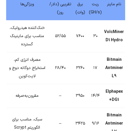
نام ماینر
ریت
برق
تقریبی (دلار/
ویژگی‌ها
(GH/s)
(وات)
روز)
خنک‌کننده هیدرولیک،
VolcMiner
۳۰
۷۶۰۰
۵۲/۵۵
مناسب برای ماینینگ
D1 Hydro
گسترده
Bitmain
مصرف انرژی کم،
Antminer
۱۷
۳۲۶۰
۲۸/۴۰
استخراج دوگانه دوج و
L9
لایت‌کوین
Elphapex
۱۴/۴
۳۹۵۰
–
مقرون‌به‌صرفه
DG1+
Bitmain
سبک، مناسب برای
–
۳۴۲۵
۹/۱۶
Antminer
الگوریتم Scrypt