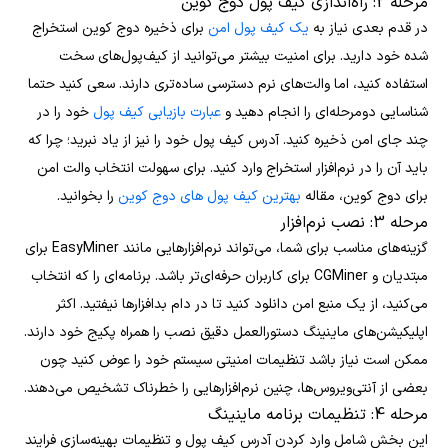
مرحله 2: راه‌اندازی کیف پول دوج کوین
در قدم بعدی نیاز به
یک کیف پول امن
برای ذخیره دوج‎ کوین استخراج
شده خود دارید. برای امنیت بیشتر می‌توانید از کیف‌پول‌های سخت
استفاده کنید، اما والت‌های نرم دسترسی ساده‌تری دارند. سعی کنید حتما
شناسایی دومرحله‌ای را انجام دهید و
عبارت بازیابی کیف پول
خود را در
چند جای امن ذخیره کنید. آدرس کیف پول خود را نیز از یاد نبرید؛ چرا که
باید آن را در نرم‌افزار استخراج وارد کنید. برای سهولت انتخاب والت امن
برای دوج کوین، مقاله
بهترین کیف پول های دوج کوین
را بخوانید.
مرحله 3: نصب نرم‌افزار
گزینه‌های مناسب برای شما، می‌تواند نرم‌افزارهایی مانند EasyMiner برای
مبتدیان و CGMiner برای کاربران حرفه‌ای‌تر باشد. برنامه‌‌ای را که انتخاب
می‌کنید، از یک منبع امن دانلود کنید تا در دام بدافزارها نیفتید. اکثر
اپلیکیشن‌های ماینینگ دستورالعمل دقیق نصب را همراه پکیج خود دارند.
ممکن است نیاز باشد تنظیمات امنیتی سیستم خود را عوض کنید چون
بعضی از آنتی‌ویروس‌ها، چنین نرم‌افزارهایی را خطرناک تشخیص می‌دهند.
مرحله 4: تنظیمات برنامه ماینینگ
این بخش شامل وارد کردن آدرس کیف پول و تنظیمات بهینه‌سازی فرایند