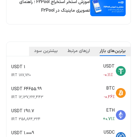
آموزش استخر استخراج F2Pool ؛ راهنمای
تصویری ماینینگ در F2Pool
برترین‌های بازار
ارزهای مرتبط
بیشترین سود
USDT
1 USDT
-0.11%
187,720 IRT
BTC
64655.99 USDT
-0.26%
12,137,222,443 IRT
ETH
1911.7 USDT
+0.71%
358,864,324 IRT
USDC
1.0009 USDT