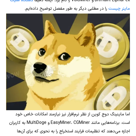
Bitmain، ElphaPex و VolcMiner را نام برد. اینکه‌ دقیقا
دستگاه اسیک
ماینر چیست
را در مطلبی دیگر به طور مفصل توضیح داده‌ایم.
اما ماینینگ دوج کوین از نظر نرم‌افزار نیز نیازمند امکانات خاص خود
است. برنامه‌هایی مانند EasyMiner، CGMiner و MultiDoge به کاربران
اجازه می‌دهند که تنظیمات فرایند استخراج را به نحوی که برای آن‌ها