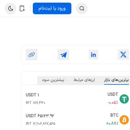
ورود یا ثبت‌نام
برترین‌های بازار
ارزهای مرتبط
بیشترین سود
USDT
1 USDT
-0.05%
187,440 IRT
BTC
65123.92 USDT
+0.88%
12,206,827,565 IRT