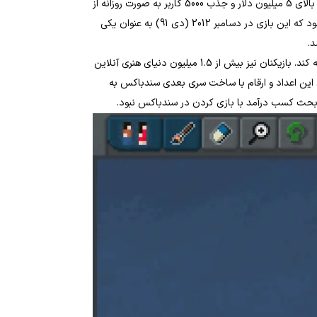
از زمان انتشار اولیه، بازی سند باکس موفقیت فراوانی داشته و درآمد بالای 5 میلیون دلار و جذب 5000 کاربر به صورت روزانه از
سال 2012 تا کنون را رقم زده است. این اعداد و ارقام به قدری خوب بود که این بازی در دسامبر 2012 (دی 91) به عنوان یکی
تا سال 2016، تیم Sandbox توانست 45 آپدیت برای این بازی عرضه کند. بازیکنان نیز بیش از 1.5 میلیون دنیای هنری آنلاین
خته بودند. این اعداد و ارقام با ساخت سری بعدی سندباکس به
و بحث کسب درآمد با بازی کردن در سندباکس نبود.