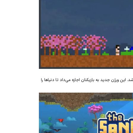
The Sandbo در ژوئن 2016 (خرداد 95) منتشر شد. این ورژن جدید به بازیکنان اجازه می‌داد تا دنیاها را