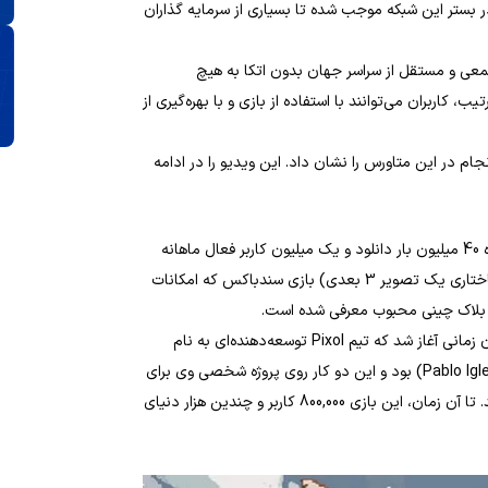
ر بستر این شبکه موجب شده تا بسیاری از سرمایه گذاران
جمعی و مستقل از سراسر جهان بدون اتکا به هیچ
 کاربران می‌توانند با استفاده از بازی و با بهره‌گیری از
م در این متاورس را نشان داد. این ویدیو را در ادامه
بازی Sandbox یکی از بزرگترین پلتفرم‌های گیمینگ مستقل به همراه 40 میلیون بار دانلود و یک میلیون کاربر فعال ماهانه
است. نسخه بلاک چینی مبتنی بر واکسل (Voxel – کوچکترین جز ساختاری یک تصویر 3 بعدی) بازی سندباکس که امکانات
داستان بازی The Sandbox داستان رشد و تکامل است. این داستان زمانی آغاز شد که تیم Pixol توسعه‌دهنده‌ای به نام
Onimatrix را استخدام کرد که نام واقعی وی پابلو ایگلسیاس (Pablo Iglesias) بود و این دو کار روی پروژه شخصی وی برای
عرضه بازی سندباکس روی موبایل و دستگاه‌های تبلت را شروع کردند. تا آن زمان، این بازی 800,000 کاربر و چندین هزار دنیای