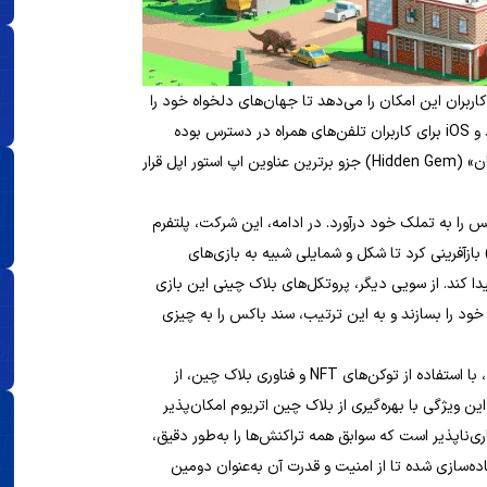
بران این امکان را می‌دهد تا جهان‌های دلخواه خود را
بیافرینند. بازی سند باکس از سال ۲۰۱۲ روی سیستم‌عامل‌های اندروید و iOS برای کاربران تلفن‌های همراه در دسترس بوده
است. این بازی همچنین توانسته در سال ۲۰۱۲ در بخش «جواهر پنهان» (Hidden Gem) جزو برترین عناوین اپ استور اپل قرار
ا برندز (Animoca Brands) بازی سندباکس را به تملک خود درآورد. در ادامه، این شرکت، پلتفرم
د باکس را بر پایه اصول گرافیکی مبتنی بر استایل واکسل (Voxel) بازآفرینی کرد تا شکل و شمایلی شبیه به بازی‌های
‌ای همچون رابلاکس (Roblox) یا ماین کرفت (Minecraft) پیدا کند. از سویی دیگر، پروتکل‌های بلاک چینی این بازی
خود را بسازند و به این ترتیب، سند باکس را به چیزی
بازیکنان و کاربران بازی سندباکس می‌توانند با آزادی و فراغ بال کامل، با استفاده از توکن‌های NFT و فناوری بلاک چین، از
ین ویژگی با بهره‌گیری از بلاک چین اتریوم امکان‌پذیر
‌ناپذیر است که سوابق همه تراکنش‌ها را به‌طور دقیق،
ه‌سازی شده تا از امنیت و قدرت آن به‌عنوان دومین