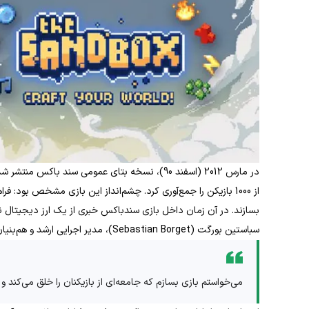
در مارس 2012 (اسفند 90)، نسخه بتای عمومی سند با
از 1000 بازیکن را جمع‌آوری کرد. چشم‌انداز این بازی مشخص بود: فر
بسازند. در آن زمان داخل بازی سندباکس خبری از یک ارز دیجیتال نب
سباستین بورگت (Sebastian Borget)، مدیر اجرایی ارشد و هم‌بنیان‌گذار Pixol، گفته بود:
می‌خواستم بازی بسازم که جامعه‌ای از بازیکنان را خلق می‌کند و