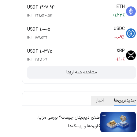
ETH
1928.94 USDT
+1.23%
361,560,514 IRT
USDC
1.0005 USDT
-0.09%
187,534 IRT
XRP
1.0375 USDT
-1.10%
194,469 IRT
مشاهده همه ارزها
جدید‌ترین‌ها
اخبار
طلای دیجیتال چیست؟ بررسی مزایا،
کاربردها و ریسک‌ها