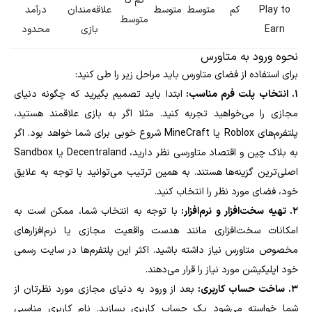
کم تا
Play to
کم
متوسط
متوسط
علاقه‌مندان
درآمد
متوسط
Earn
بازی
محدود
نحوه ورود به متاورس
برای استفاده از فضای متاورس باید مراحل زیر را طی کنید:
۱. انتخاب پلت فرم مناسب:
ابتدا باید تصمیم بگیرید که چگونه دنیای
مجازی را می‌خواهید تجربه کنید. مثلا اگر به بازی علاقمند هستید،
پلتفرم‌های Roblox یا MineCraft شروع خوبی برای شما خواهد بود. اگر
به بلاک چین و اقتصاد متاورسی نظر دارید، Decentraland یا Sandbox
اصلی‌ترین گزینه‌ها هستند. به همین ترتیب می‌توانید با توجه به علایق
خود، فضای مورد نظر را انتخاب کنید.
۲. تهیه سخت‌افزار و نرم‌افزار:
با توجه به انتخاب شما، ممکن است به
امکانات سخت‌افزاری مانند هدست واقعیت مجازی یا نرم‌افزارهای
مخصوص متاورس نیاز داشته باشید. اکثر این پلتفرم‌ها در سایت رسمی
خود اپلیکیشن مورد نیاز را قرار می‌دهند.
۳. ساخت حساب کاربری:
بعد از ورود به دنیای مجازی مورد نظرتان از
شما خواسته می‌شود یک حساب کاربری بسازید. نام کاربری مناسبی