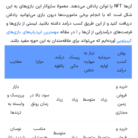
آن‌ها NFT یا توکن پاداش می‌دهند. معمولا سازوکار این بازی‌های به این
شکل است که با انجام برخی ماموریت‌ها درون بازی می‌توانید پاداش
دریافت کنید و از این طریق کسب درآمد داشته باشید. لیستی از بازی‌ها و
فرصت‌های درآمدزایی از آن‌ها ر ا در مقاله
مهمترین ایردراپ‌های بازی‌های
کریپتویی
آورده‌ایم که می‌تواند برای علاقه‌مندان به این حوزه مفید باشد.
روش
نیاز به
سرمایه
ریسک
درآمد
کسب
مهارت
مزایا
معایب
اولیه
مالی
بالقوه
درآمد
خاص
خرید و
بازار
فروش
سود بالا در
پرریسک و
زیاد
متوسط
زیاد
زیاد
زمین
زمان رونق
وابسته به
مجازی
ترندها
خرید و
مناسب
نوسان
متوسط
فروش
متوسط
متوسط
زیاد
هنرمندان
شدید بازار