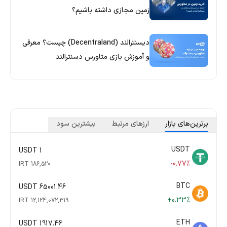
زمین مجازی داشته باشیم؟
دیسنترالند (Decentraland) چیست؟ معرفی
و آموزش بازی متاورس دسنترالند
برترین‌های بازار
ارزهای مرتبط
بیشترین سود
USDT
1 USDT
-0.77%
186,520 IRT
BTC
65001.46 USDT
+0.33%
12,124,072,319 IRT
ETH
1917.46 USDT