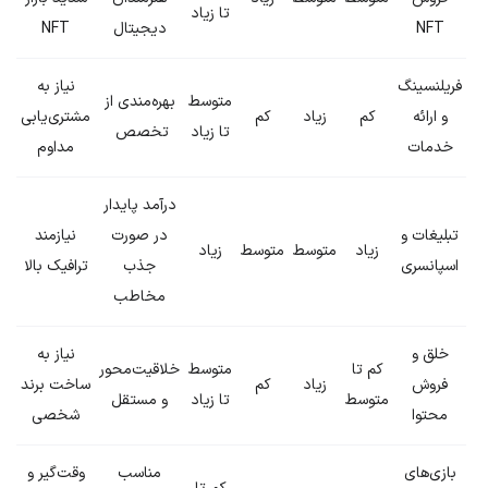
تا زیاد
NFT
دیجیتال
NFT
فریلنسینگ
نیاز به
متوسط
بهره‌مندی از
و ارائه
کم
زیاد
کم
مشتری‌یابی
تا زیاد
تخصص
خدمات
مداوم
درآمد پایدار
تبلیغات و
در صورت
نیازمند
زیاد
متوسط
متوسط
زیاد
اسپانسری
جذب
ترافیک بالا
مخاطب
خلق و
نیاز به
کم تا
متوسط
خلاقیت‌محور
فروش
زیاد
کم
ساخت برند
متوسط
تا زیاد
و مستقل
محتوا
شخصی
بازی‌های
مناسب
وقت‌گیر و