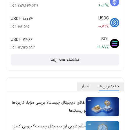
+0.19%
357,644,639 IRT
USDC
1.0004 USDT
-0.82%
186,595 IRT
SOL
74.66 USDT
+1.87%
13,925,583 IRT
مشاهده همه ارزها
جدید‌ترین‌ها
اخبار
طلای دیجیتال چیست؟ بررسی مزایا، کاربردها
و ریسک‌ها
حکم شرعی ارز دیجیتال چیست؟ بررسی کامل