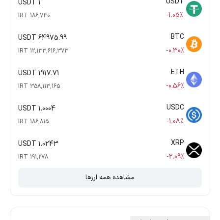
USDT
1 USDT
-1.05%
186,740 IRT
BTC
64975.99 USDT
-0.30%
12,133,616,373 IRT
ETH
1917.71 USDT
-0.56%
358,113,165 IRT
USDC
1.0004 USDT
-1.08%
186,815 IRT
XRP
1.0243 USDT
-2.09%
191,278 IRT
مشاهده همه ارزها