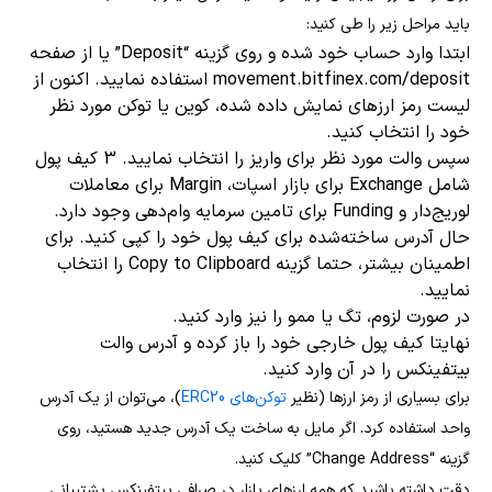
باید مراحل زیر را طی کنید:
ابتدا وارد حساب خود شده و روی گزینه “Deposit” یا از صفحه
movement.bitfinex.com/deposit استفاده نمایید. اکنون از
لیست رمز ارزهای نمایش داده شده، کوین یا توکن مورد نظر
خود را انتخاب کنید.
سپس والت مورد نظر برای واریز را انتخاب نمایید. 3 کیف پول
شامل Exchange برای بازار اسپات، Margin برای معاملات
لوریج‌دار و Funding برای تامین سرمایه وام‌دهی وجود دارد.
حال آدرس ساخته‌شده برای کیف پول خود را کپی کنید. برای
اطمینان بیشتر، حتما گزینه Copy to Clipboard را انتخاب
نمایید.
در صورت لزوم، تگ یا ممو را نیز وارد کنید.
نهایتا کیف پول خارجی خود را باز کرده و آدرس والت
بیتفینکس را در آن وارد کنید.
برای بسیاری از رمز ارزها (نظیر
توکن‌های ERC20
)، می‌توان از یک آدرس
واحد استفاده کرد. اگر مایل به ساخت یک آدرس جدید هستید، روی
گزینه “Change Address” کلیک کنید.
دقت داشته باشید که همه ارزهای بازار در صرافی بیتفینکس پشتیبانی