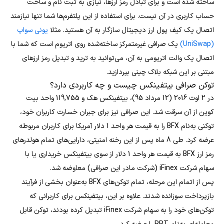
ساخته شده است و برای تبادل رمز ارزها، نیازی به ثبت نام و ساخت
حساب کاربری در آن نیست. برای استفاده از این پلتفرم‌ها شما تنها نیازمند
اتصال یک کیف پول ارز دیجیتال سازگار به آن هستید. مثلا
یونی سواپ
(UniSwap)
یک صرافی غیرمتمرکز ساخته‌شده روی اتریوم است که شما با
اتصال یک والت اتریومی به آن، می‌توانید به ترید و تبدیل رمز ارزهای
مبتنی بر این شبکه بلاک چینی بپردازید.
توکن صرافی بیتفینکس چیست و چه کاربردی دارد؟
در 2 اوت 2016 (12 مرداد 95)، بیتفینکس هک و 119,755 واحد بیت
کوین از آن سرقت شد. این صرافی نیز برای جبران خسارت کاربران خود،
توکنی به‌نام BFX را به قیمت هر واحد 1 دلار آمریکا برای کاربران مربوطه
عرضه کرد. طی 8 ماه پس از این رخنه امنیتی، دارایی‌های تمام هولدرهای
رمز ارز BFX به قیمت هر واحد 1 دلار از سوی بیتفینکس خریداری یا با
سهام شرکت iFinex (شرکت مادر این صرافی) معاوضه شد.
پس از اتمام این مرحله، تمام توکن‌های BFX به‌عنوان بخشی از فرآیند
بازپرداخت سوزانده شدند. علاوه بر این، بیتفینکس برای کاربرانی که
توکن‌های خود را به سهام شرکت iFinex تبدیل کرده بودند، توکن قابل