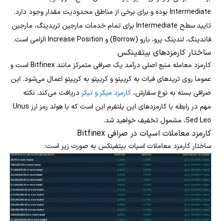
Intermediate بوده و برای برخی از مناطق محدودیت مقدار وجود دارد.
تایید سطح Intermediate برای تمام خدمات مارجین تریدینگ، مارجین
فاندینگ، لندینگ پرو، بارو (Borrow) و Increase Position الزامی است.
ساختار کارمزدهای بیتفینکس
کارمزد معامله منبع اصلی درآمد یک صرافی متمرکز مانند Bitfinex است و
عموما روی تریدهای فیات به کریپتو و کریپتو به کریپتو اعمال می‌شود. این
صرافی بسته به نوع سفارش،
کارمزد میکر و تیکر
دریافت می‌کند. نکته
مهم در رابطه با کارمزدهای این پلتفرم این است که با هولد رمز ارز Unus
Sed Leo، مشمول تخفیف خواهید شد.
کارمزد معاملات اسپات در صرافی Bitfinex
ساختار کارمزد معاملات اسپات بیتفینکس به صورت زیر است: