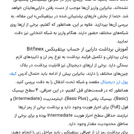
نشده‌اند، بنابراین واریز آن‌ها موجب از دست رفتن دارایی‌هایتان خواهد
شد. حتما از بخش «ارزهای پشتیبانی شده در بیتفینکس» این مقاله، به
بررسی آن‌ها بپردازید. علاوه بر این، همانطور که گفتیم، برخی از ارزها روی
شبکه‌های مختلف حضور دارند. هنگام واریز به شبکه انتخابی نیز دقت
نمایید.
آموزش برداشت دارایی از حساب بیتفینکس Bitfinex
زمان پردازش و تکمیل فرآیند برداشت به نوع رمز ارز و تاییدهای لازم
بستگی دارد. برخی از ارزهای دیجیتال نیز قابلیت برداشت در بلاک
چین‌های مختلف را دارند، بنابراین پیش از ادامه باید حتمال آدرس
کیف
پول ارز دیجیتال
مقصد و شبکه تحت انتقال را به دقت بررسی کنید.
همانطور که در قسمت‌های قبل گفتیم، در این صرافی، 4 سطح بیسیک
(Basic)، بیسیک پلاس (Basic Plus)، اینترمدییت (Intermediate) و
فول (Full) برای احراز هویت وجود دارد و برداشت برخی از رمز ارزها
نیازمند حداقل سطح احراز هویت Intermediate بوده و برای برخی از
مناطق محدودیت مقدار وجود دارد.
برای برداشت رمز ارز از صرافی بیتفینکس باید مراحل زیر را انجام دهید: