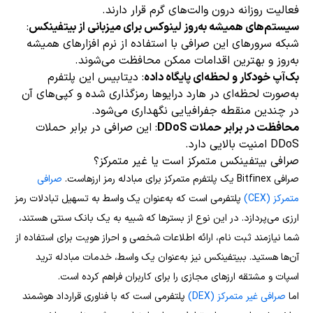
فعالیت روزانه درون والت‌های گرم قرار دارند.
سیستم‌های همیشه به‌روز لینوکس برای میزبانی از بیتفینکس
:
شبکه سرورهای این صرافی با استفاده از نرم افزارهای همیشه
به‌روز و بهترین اقدامات ممکن محافظت می‌شوند.
بک‌آپ خودکار و لحظه‌ای پایگاه داده
: دیتابیس این پلتفرم
به‌صورت لحظه‌ای در هارد درایو‌ها رمزگذاری شده و کپی‌های آن
در چندین منقطه جفرافیایی نگهداری می‌شود.
محافظت در برابر حملات DDoS
: این صرافی در برابر حملات
DDoS امنیت بالایی دارد.
صرافی بیتفینکس متمرکز است یا غیر متمرکز؟
صرافی Bitfinex یک پلتفرم متمرکز برای مبادله رمز ارزهاست.
صرافی
متمرکز (CEX)
پلتفرمی است که به‌عنوان یک واسط به تسهیل تبادلات رمز
ارزی می‌پردازد. در این نوع از بسترها که شبیه به یک بانک سنتی هستند،
شما نیازمند ثبت نام، ارائه اطلاعات شخصی و احراز هویت برای استفاده از
آن‌ها هستید. ببیتفینکس نیز به‌عنوان یک واسط، خدمات مبادله ترید
اسپات و مشتقه ارزهای مجازی را برای کاربران فراهم کرده است.
اما
صرافی غیر متمرکز (DEX)
پلتفرمی است که با فناوری قرارداد هوشمند