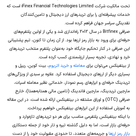
تحت مالکیت شرکت iFinex Financial Technologies Limited است که
خدمات پیشرفته‌ای را برای تریدرهای ارز دیجیتال و تامین‌کنندگان
نقدینگی سراسر جهان فراهم کرده است.
صرافی Bitfinex در سال 2012 راه‌اندازی شد و یکی از اولین پلتفرم‌های
حرفه‌ای برای ورود به بازار رمز ارزها بود. از آن زمان تا کنون، تیم پشتیبانی
این صرافی در کنار تحکیم جایگاه خود به‌عنوان پلتفرم منتخب تریدرهای
خرد و نهادی، تجربه بسیار ارزشمندی کسب کرده است.
از بیتفینکس می‌توان برای
معامله و خرید اتریوم
، بیت کوین، ریپل و
بسیاری دیگر از ارزهای دیجیتال استفاده کرد. علاوه بر سبدی از ویژگی‌های
تریدینگ حرفه‌ای و ابزارهای رسم نمودار، خدماتی نظیر معامله اسپات،
مارجین تریدینگ، مارجین فاندینگ (تامین مالی همتابه‌همتا)، خارج
صرافی (OTC) و اوراق مشتقه در بیتفینکس ارائه شده است. در این مقاله
به آموزش استفاده از این ابزارهای بیتفینکس خواهیم پرداخت.
با اینکه بیتفینکس پلتفرمی مناسب برای هر دو تریدرهای تازه‌وارد و
حرفه‌ای بازار است، اما به دلیل گذشته تیره و تار خود از جمله دستکاری
بازار رمز ارزها
و جریمه‌های متعدد، تا حدودی مقبولیت خود را از دست