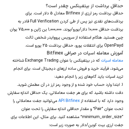
حداقل برداشت از بیتفینکس چقدر است؟
حداقل برداشت رمز ارزی از Bitfinex معادل 5 دلار است. برای
برداشت‌های نقدی نیز پس از طی کردن Full Verification قادر به
برداشت حداقل 10,000 دلار/یورو/پوند، 1,000,000 ین ژاپن و 75,000 یوان
چین هستید. هنگام استفاده از سرویس پرووایدر شخص ثالث
OpenPayd برای انتقلات یورو، حداقل برداشت 25 یورو است.
آموزش معامله اسپات در صرافی Bitfinex
معامله اسپات
که در بیتفینکس با عنوان Exchange Trading شناخته
می‌شود، فرآیند خرید و فروش ساده ارزهای دیجیتال است. برای انجام
ترید اسپات باید گام‌های زیر را انجام دهید:
1. ابتدا وارد حساب خود شده و از وجود رمز ارز در آن مطمئن شوید.
دقت داشته باشید که برای هر جفت معاملاتی، یک حداقل اندازه سفارش
وجود دارد که با استفاده از
API Bitfinex
می‌توانید جفت معاملاتی را
تحت عنوان “Pair” و مقدار حداقلی اندازه سفارش را تحت عنوان
“minimum_order_size” مشاهده کنید. برای مثال، این اطلاعات برای
جفت ارزی بیت کوین/دلار به صورت زیر است: