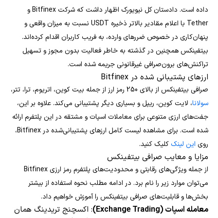
داده است. دادستان کل نیویورک اظهار داشت که شرکت Bitfinex و
Tether با اعلام مقادیر بالاتر ذخیره USDT نسبت به میزان واقعی و
پنهان‌کاری در خصوص ضررهای وارده، به فریب کاربران اقدام کرده‌اند.
بیتفینکس همچنین در گذشته به خاطر فعالیت بدون مجوز و تسهیل
تراکنش‌های برون‌صرافی غیرقانونی جریمه شده است.
ارزهای پشتیبانی شده در Bitfinex
صرافی بیتفینکس از بالای 250 رمز ارز از جمله بیت کوین، اتریوم، ترا، تتر،
سولانا
، لایت کوین، ریپل و بسیاری دیگر پشتیبانی می‌کند. علاوه بر این،
جفت‌های ارزی متنوعی برای معاملات اسپات و مشتقه در این پلتفرم ارائه
شده است. برای مشاهده لیست کامل ارزهای پشتیبانی‌شده در Bitfinex،
روی
این لینک
کلیک کنید.
مزایا و معایب صرافی بیتفینکس
از جمله ویژگی‌های رقابتی و محدودیت‌های پلتفرم رمز ارزی Bitfinex
می‌توان موارد زیر را نام برد. در ادامه مطلب نحوه استفاده از بیشتر
بخش‌ها و قابلیت‌های صرافی بیتفینکس را آموزش خواهیم داد.
معامله اسپات (Exchange Trading)
: اکسچنج تریدینگ همان