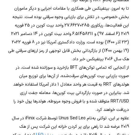
معامله‌ای به‌نام RRT را عرضه کرد.
تا به امروز، بیتفینکس طی همکاری با مقامات اجرایی و دیگر ماموران
بخش خصوصی، در تلاش برای بازیابی وجوه سرقتی بوده است. نتیجه
این فعالیت‌ها، ریکاوری 27.66270285 واحد بیت کوین در 25 فوریه
2019 (6 اسفند 97) و 6.51458211 واحد بیت کوین در 14 دسامبر 2021
(23 آذر 1400) بوده است. وزارت دادگستری آمریکا نیز در 8 فوریه 2022
(19 بهمن 1400) از بازگردانی بخش قابل توجهی از رمز ارزهای سرقتی طی
هک سال 2016 بیتفینکس خبر داد.
از آنجایی که تمامی توکن‌های BFT بازخرید و سوزانده شده است، در
صورت بازیابی بیت کوین‌های سرقت‌شده، از آن‌ها برای توزیع میان
هولدرهای RRT به قیمت هر واحد معادل 1 دلار آمریکا استفاده خواهد
شد. بنابراین در صورت بازگردانی بیت کوین‌ها، معامله جفت ارزی
RRT/USD متوقف شده و با فروش وجوه مربوطه، هولدرها پول خود را
دریافت خواهند کرد.
علاوه بر این، توکنی به‌نام Unus Sed Leo توسط شرکت iFinix در سال
2019 عرضه شد تا راهی برای پر کردن خزانه این شرکت پس از هک