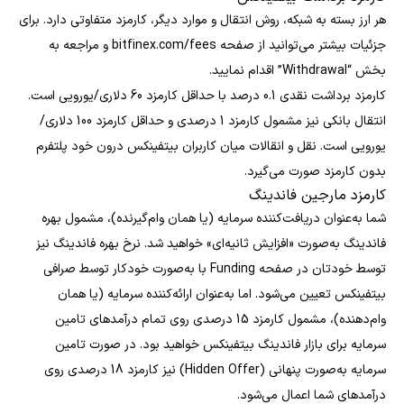
هر ارز بسته به شبکه، روش انتقال و موارد دیگر، کارمزد متفاوتی دارد. برای
جزئیات بیشتر می‌توانید از صفحه bitfinex.com/fees و مراجعه به
بخش “Withdrawal” اقدام نمایید.
کارمزد برداشت نقدی 0.1 درصد با حداقل کارمزد 60 دلاری/یورویی است.
انتقال بانکی نیز مشمول کارمزد 1 درصدی و حداقل کارمزد 100 دلاری/
یورویی است. نقل و انقالات میان کاربران بیتفینکس درون خود پلتفرم
بدون کارمزد صورت می‌گیرد.
کارمزد مارجین فاندینگ
شما به‌عنوان دریافت‌کننده سرمایه (یا همان وام‌گیرنده)، مشمول بهره
فاندینگ به‌صورت «افزایش ثانیه‌ای» خواهید شد. نرخ بهره فاندینگ نیز
توسط خودتان در صفحه Funding با به‌صورت خودکار توسط صرافی
بیتفینکس تعیین می‌شود. اما به‌عنوان ارائه‌کننده سرمایه (یا همان
وام‌دهنده)، مشمول کارمزد 15 درصدی روی تمام درآمدهای تامین
سرمایه برای بازار فاندینگ بیتفینکس خواهید بود. در صورت تامین
سرمایه به‌صورت پنهانی (Hidden Offer) نیز کارمزد 18 درصدی روی
درآمدهای شما اعمال می‌شود.