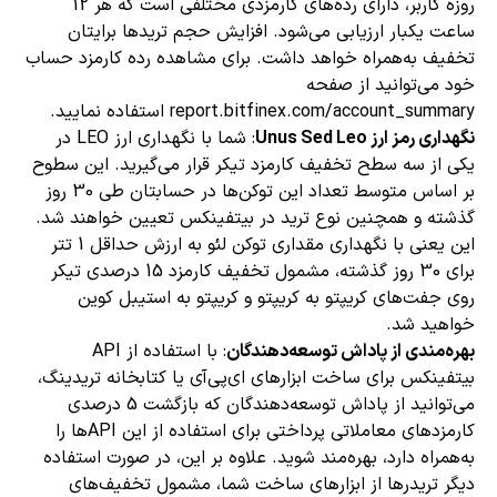
روزه کاربر، دارای رده‌‌های کارمزدی مختلفی است که هر 12
ساعت یکبار ارزیابی می‌شود. افزایش حجم تریدها برایتان
تخفیف به‌همراه خواهد داشت. برای مشاهده رده کارمزد حساب
خود می‌توانید از صفحه
report.bitfinex.com/account_summary استفاده نمایید.
نگهداری رمز ارز Unus Sed Leo
: شما با نگهداری ارز LEO در
یکی از سه سطح تخفیف کارمزد تیکر قرار می‌گیرید. این سطوح
بر اساس متوسط تعداد این توکن‌ها در حسابتان طی 30 روز
گذشته و همچنین نوع ترید در بیتفینکس تعیین خواهند شد.
این یعنی با نگهداری مقداری توکن لئو به ارزش حداقل 1 تتر
برای 30 روز گذشته، مشمول تخفیف کارمزد 15 درصدی تیکر
روی جفت‌های کریپتو به کریپتو و کریپتو به استیبل کوین
خواهید شد.
بهره‌مندی از پاداش توسعه‌دهندگان
: با استفاده از API
بیتفینکس برای ساخت ابزارهای ای‌پی‌آی یا کتابخانه تریدینگ،
می‌توانید از پاداش توسعه‌دهندگان که بازگشت 5 درصدی
کارمزدهای معاملاتی پرداختی برای استفاده از این APIها را
به‌همراه دارد، بهره‌مند شوید. علاوه بر این، در صورت استفاده
دیگر تریدرها از ابزارهای ساخت شما، مشمول تخفیف‌های