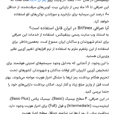
بیتفینکس در سال 2016 باشد. در وایت پیپر
رمز ارز LEO
آمده است که
این صرافی تا 18 ماه پس از بازیابی بیت کوین‌های سرقت‌شده، از حداقل
80 درصد این سرمایه برای بازخرید و سوزاندن توکن‌های لئو استفاده
خواهد کرد.
آیا صرافی Bitfinex در ایران قابل استفاده است؟
به استناد وب سایت رسمی بیتفینکس، استفاده از خدمات این صرافی
برای تمام شهروندان و ساکنان ایران ممنوع است. به‌همین‌خاطر، برای
استفاده از این پلتفرم ملزم به استفاده از نرم افزارهای تغییر آی‌پی نظیر
وی‌پی‌ان هستید.
با این وجود، از آنجایی که به‌دلیل وجود سیستم‌های امنیتی هوشمند برای
تشخیص آی‌پی کاربران اکثر اوقات ساکنان و شهروندان کشورهای تحت
تحریم هنگام برداشت رمز ارزها با مشکل احراز هویت مواجه می‌شوند، بهتر
است قبل از واریز مبلغ زیاد و آغاز ترید، امکان برداشت دارایی‌های خود را
حتما بررسی کنید.
در این صرافی، 4 سطح بیسیک (Basic)، بیسیک پلاس (Basic Plus)،
اینترمدییت (Intermediate) و فول (Full) برای احراز هویت وجود دارد.
برداشت برخی از رمز ارزها نیز نیازمند حداقل سطح احراز هویت