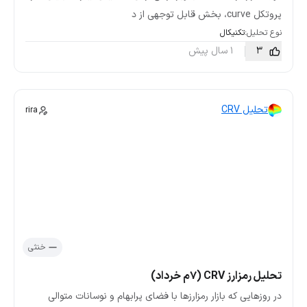
پروتکل curve، بخش قابل توجهی از د
نوع تحلیل:
تکنیکال
3
1 سال پیش
تحلیل CRV
rira
خنثی
تحلیل رمزارز ‌CRV (۷م خرداد)
در روزهایی که بازار رمزارزها با فضای پرابهام و نوسانات متوالی