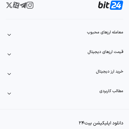
در این نوع تحلیل، تمرکز اصلی ما بر بررسی رفتارهای گذشته بازار و
روندهای قیمتی ارز کرو فایننس است. به کمک ابزارها و شاخص‌های
تکنیکال، ما سعی می‌کنیم نقاط ورود و خروج مناسب را شناسایی کنیم.
برخی از موارد مورد بررسی در این نوع تحلیل عبارت‌اند از:
معامله ارزهای محبوب
رسم خطوط مقاومت و حمایت
قیمت ارزهای دیجیتال
تحلیل الگوهای قیمتی
استفاده از شاخص‌هایی مانند میانگین متحرک، RSI و MACD
خرید ارز دیجیتال
شناسایی روندها و پیش‌بینی حرکات آتی قیمت
تحلیل فاندامنتال crv
مطالب کاربردی
در این تحلیل، بنیادها و اصول ارز دیجیتال کرو فایننس مورد ارزیابی قرار
می‌گیرد و زیربناهای اقتصادی و عملکردی آن تحلیل می‌شود. موارد زیر را
در این بخش بررسی می‌کنیم:
دانلود اپلیکیشن بیت۲۴
تیم توسعه‌دهنده و سابقه آنها