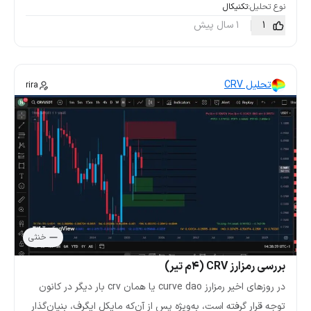
نوع تحلیل:
تکنیکال
1
1 سال پیش
تحلیل CRV
rira
خنثی
بررسی رمزارز CRV (۴م تیر)
در روزهای اخیر رمزارز curve dao یا همان crv بار دیگر در کانون
توجه قرار گرفته است، به‌ویژه پس از آن‌که مایکل ایگرف، بنیان‌گذار