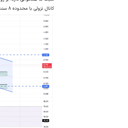
کانال نزولی با محدوده 8 سنت که گام پنجم حرکت ماست همپوشانی دارد.