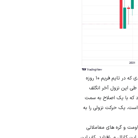
سطح 1.3 دلار در واقع گره تصمیم گیری لگ نزولی تایم فریم بالا است. حال بیایید آخرین لگ صعودی که در تایم فریم 10 روزه
م گیری در محدوده 0.5 دلار داشته است که طی این نزول آخر انگلف
د که با یک اصلاح به سمت
که منجر به انگلف کردن گره تصمیم گیری محدوده 0.5 دلار شده است، یک حرکت نزولی را به
ومت و گره های معاملاتی
ن کانال می‌افزاید. کف این