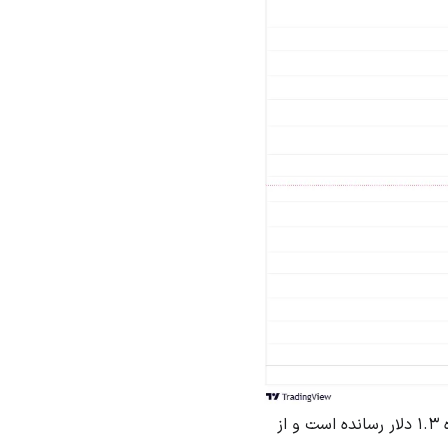
همانطور که مشاهده میکنید رمزارز کرو فایننس طی یک حرکت شارپ صعودی خودش را به محدوده 1.3 دلار رسانده است و از