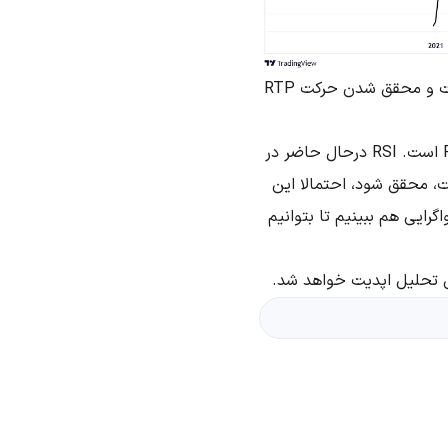
در حال حاضر در محدوده میدلاین کانال قرار داریم و این حمایت میدلاین میتواند باعث رشد قیمت و محقق شدن حرکت RTP
نکته دیگری که در کنار این فورکست میتوانیم برای تاییدیه گرفتن استفاده کنیم، رفتار اندیکاتور RSI است. RSI درحال حاضر در
است، محقق شود، احتمالا این
رایط اشباع فروش قرار خواهد گرفت؛ چه بهتر که بین قیمت و اندیکاتور RSIیک واگرایی هم ببینیم تا بتوانیم
ن تحلیل اپدیت خواهد شد.