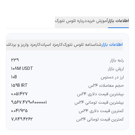
اطلاعات بازار
آموزش خرید
درباره تلوس نتورک
اطلاعات بازار
شناسنامه تلوس نتورک
کارمزد اسپات
کارمزد واریز و برداشت
رتبه بازار
239
ارزش بازار
108M USDT
ارز در دسترس
10B
حجم معاملات ۲۴س
159B IRT
بیشترین قیمت دلاری ۲۴س
0.051427
بیشترین قیمت تومانی ۲۴س
9,567.479080000001
کمترین قیمت دلاری ۲۴س
0.041935
کمترین قیمت تومانی ۲۴س
7,849.4262