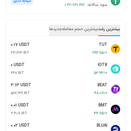
سرمایه گذاری
سود سالانه:
0.6%~130.68%
بیشترین رشد
بیشترین حجم معامله
جدید‌ها
0.17 USDT
TUT
33,223 IRT
+293.85٪
0 USDT
IOTX
648 IRT
+53.94٪
3.13 USDT
BEAT
582,929 IRT
+48.07٪
0.01 USDT
BMT
3,407 IRT
+44.25٪
0.02 USDT
BLUAI