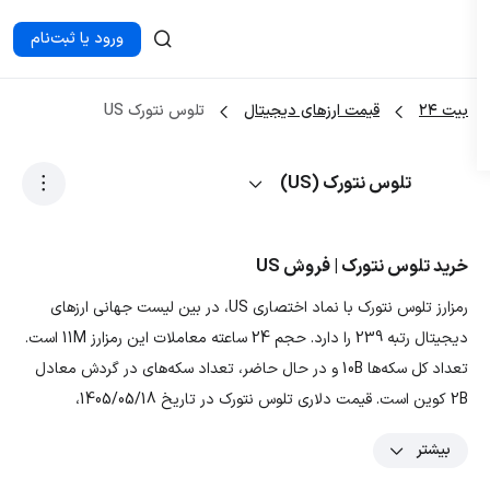
ورود یا ثبت‌نام
بیت ۲۴
قیمت ارزهای دیجیتال
تلوس نتورک US
تلوس نتورک (US)
خرید تلوس نتورک | فروش US
رمزارز تلوس نتورک با نماد اختصاری US، در بین لیست جهانی ارزهای
دیجیتال رتبه 239 را دارد. حجم 24 ساعته معاملات این رمزارز 11M است.
تعداد کل سکه‌ها 10B و در حال حاضر، تعداد سکه‌های در گردش معادل
2B کوین است. قیمت دلاری تلوس نتورک در تاریخ 1405/05/18،
0.048858 دلار و قیمت تومانی ارز US معادل 9,096.38244 تومان
بیشتر
است. با توجه به نمودار و داده‌های رمزارز تلوس نتورک، بیشترین قیمت