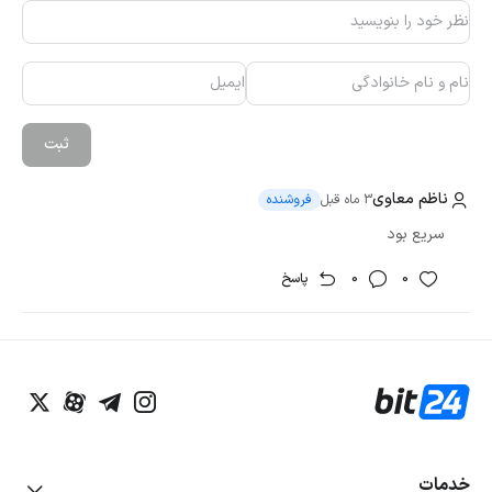
سیستم برای هماهنگی وظایف وجود دارد. تالوس نتورک (Talus
Network) دقیقا با همین هدف ساخته شده است. به زبان ساده،
تالوس نتورک مثل یک مدیر هوشمند و خودکار عمل می‌کند که
وظایف پیچیده را با شفافیت کامل روی بلاک‌ چین نظم می‌دهد.
این پروژه با کمک عامل‌های هوشمند (AI Agents) و فناوری خاصی
ثبت
به نام نکسوس (Nexus)، توانسته راهی امن و قابل‌اعتماد برای
ناظم معاوی
مدیریت ارتباط بین برنامه‌ها و قراردادهای مختلف پیدا کند.
3 ماه قبل
فروشنده
سریع بود
0
0
پاسخ
عنوان
توضیحات
نام ارز
تالوس نتورک - Talus Network
نماد
US
بلاک چین
سویی
خدمات