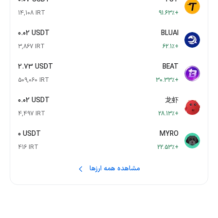
14,108 IRT
+91.63٪
0.02 USDT
BLUAI
3,867 IRT
+62.1٪
2.73 USDT
BEAT
509,060 IRT
+30.33٪
0.02 USDT
龙虾
4,497 IRT
+28.13٪
0 USDT
MYRO
416 IRT
+22.53٪
مشاهده همه ارزها