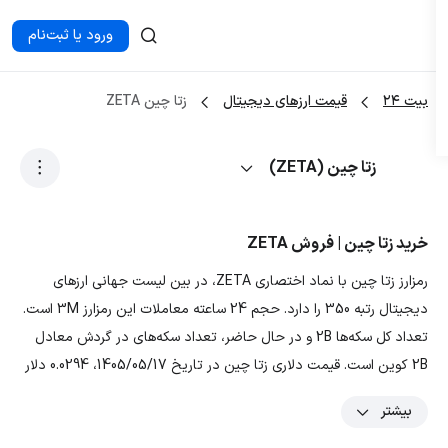
ورود یا ثبت‌نام
بیت ۲۴
قیمت ارزهای دیجیتال
زتا چین ZETA
زتا چین (ZETA)
خرید زتا چین | فروش ZETA
رمزارز زتا چین با نماد اختصاری ZETA، در بین لیست جهانی ارزهای
دیجیتال رتبه 350 را دارد. حجم 24 ساعته معاملات این رمزارز 3M است.
تعداد کل سکه‌ها 2B و در حال حاضر، تعداد سکه‌های در گردش معادل
2B کوین است. قیمت دلاری زتا چین در تاریخ 1405/05/17، 0.0294 دلار
و قیمت تومانی ارز ZETA معادل 5,470.164 تومان است. با توجه به
بیشتر
نمودار و داده‌های رمزارز زتا چین، بیشترین قیمت تتری این ارز در ۳ ماه