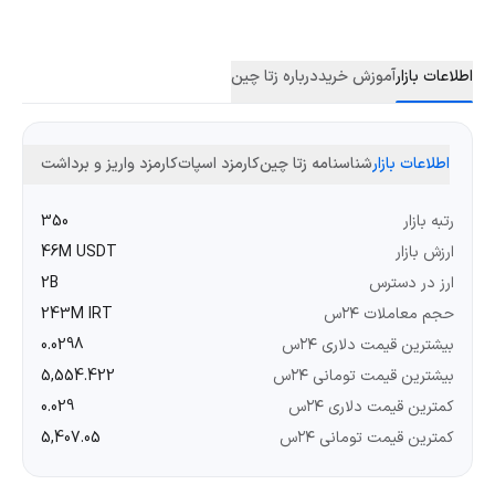
اطلاعات بازار
آموزش خرید
درباره زتا چین
اطلاعات بازار
شناسنامه زتا چین
کارمزد اسپات
کارمزد واریز و برداشت
رتبه بازار
350
ارزش بازار
46M USDT
ارز در دسترس
2B
حجم معاملات ۲۴س
243M IRT
بیشترین قیمت دلاری ۲۴س
0.0298
بیشترین قیمت تومانی ۲۴س
5,554.422
کمترین قیمت دلاری ۲۴س
0.029
کمترین قیمت تومانی ۲۴س
5,407.05