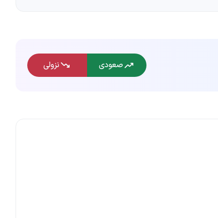
صعودی
نزولی