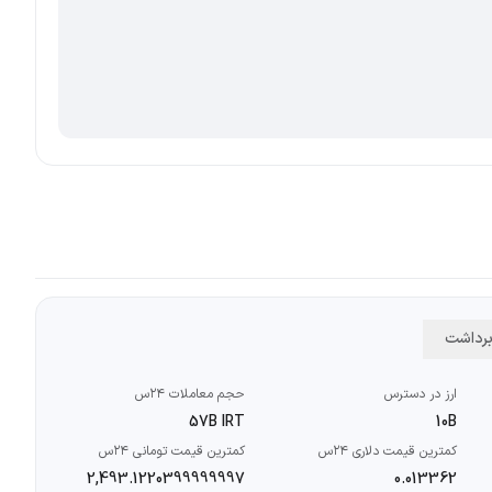
 برداشت
ارز در دسترس
حجم معاملات ۲۴س
57B IRT
10B
کمترین قیمت دلاری ۲۴س
کمترین قیمت تومانی ۲۴س
2,493.1220399999997
0.013362