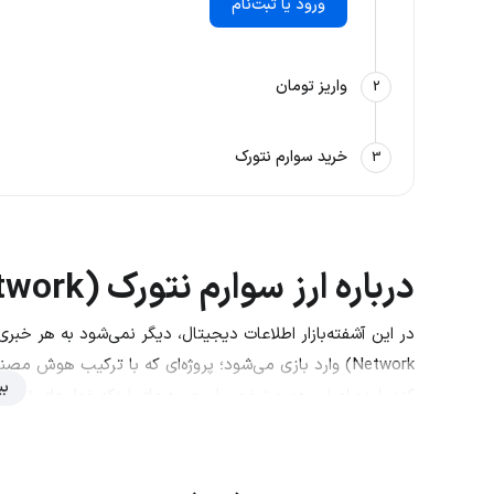
ورود یا ثبت‌نام
واریز تومان
2
خرید سوارم نتورک
3
درباره ارز سوارم نتورک (Swarm Network)
Network) وارد بازی می‌شود؛ پروژه‌ای که با ترکیب ه
بی
کند. ایده اصلی‌ هم مشخص است: به‌جای اینکه غول‌های تکنول
جامعه و شبکه‌ای از ایجنت‌های هوشمند، وظیفه تایید شفافیت د
اما شاید بپرسید این سیستم چطور کار می‌کند؟ سوارم نتورک