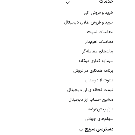
موتور محرک این اک
خدمات
شده است که اگر شما وقت بگذارید و در فرآیند اعتبارسنجی ا
خرید و فروش آنی
خرید و فروش طلای دیجیتال
معاملات اسپات
را برای همه باز کرده است؛ یعنی حتی اگر یک خط کدنویسی هم
معاملات اهرم‌دار
تحلیل داده‌ها بسازید.
ربات‌های معامله‌گر
آشنایی با تیم سازنده و توسعه
سرمایه گذاری دوگانه
برنامه همکاری در فروش
کسی که نصف عمرش را صرف سر‌وکله‌زدن با چالش‌های اقتصاد ت
دعوت از دوستان
پروژه‌ است.
قیمت لحظه‌ای ارز دیجیتال
اما برای مدیریت چنین پروژه‌ای فقط بحث فنی نیست؛ تیم به کس
ماشین حساب ارز دیجیتال
بازار پیش‌عرضه
سعی می‌کند دانش فنی تیم را به چیزی تبدیل کند که در زندگی
سهام‌های جهانی
مورتی که مدیر فناوری این پروژه است، با تکیه بر دانشش در پ
دسترسی سریع