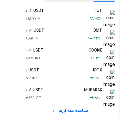
0.16 USDT
TUT
31,477 IRT
+188.05٪
0.02 USDT
BMT
4,814 IRT
+100.43٪
0.01 USDT
COOKIE
2,586 IRT
+46.3٪
0 USDT
IOTX
596 IRT
+36.97٪
0.01 USDT
MUBARAK
3,689 IRT
+36.28٪
مشاهده همه ارزها