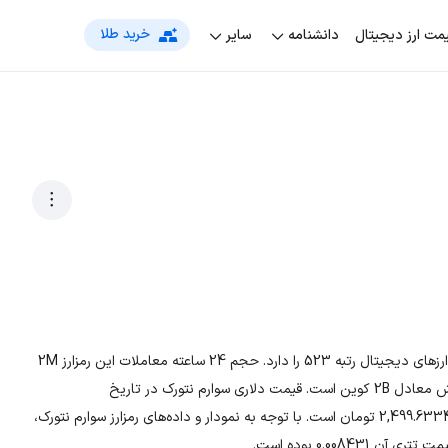
خرید طلا
مت‌ ارز دیجیتال
دانشنامه
سایر
رمزارز سوارم نتورک با نماد اختصاری TRUTH، در بین لیست جهانی ارزهای دیجیتال رتبه 523 را دارد. حجم 24 ساعته معاملات این رمزارز 2M
است. تعداد کل سکه‌ها 10B و در حال حاضر، تعداد سکه‌های در گردش معادل 2B کوین است. قیمت دلاری سوارم نتورک در تاریخ
1405/05/18، 0.013436 دلار و قیمت تومانی ارز TRUTH معادل 2,499.63344 تومان است. با توجه به نمودار و داده‌های رمزارز سوارم نتورک،