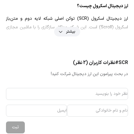
ارز دیجیتال اسکرول چیست؟
ارز دیجیتال اسکرول (SCR) توکن اصلی شبکه لایه دوم و متن‌باز
اسکرول (Scroll) است. این شبکه حداکثر سازگاری را با ماشین مجازی
بیشتر
(EVM) دارد و می‌تواند میزبان اپلیکیشن‌های غیرمتمرکز مختلف باشد.
شبکه اسکرول برای بهبود مقیاس‌پذیری و کاهش هزینه‌های بلاک چین
از فناوری دانش صفر (ZK) بهره می‌برد. این شبکه قرار است به کمک
رول‌آپ‌های دانش صفر (zkRollup‌)، علاوه بر تأمین حریم خصوصی و
#SCR
نظرات کاربران (2 نظر)
امنیت، در کاهش کارمزدها و تراکم شبکه موثر باشد.
در بحث پیرامون این ارز دیجیتال شرکت کنید!
ارز SCR هم به‌عنوان توکن بومی شبکه نقش مهمی در اکوسیستم
اسکرول ایفا می‌کند. از توکن اسکرول برای پرداخت کارمزد تراکنش‌ها از
جمله تراکنش‌های مربوط به اجرای قراردادهای هوشمند استفاده
می‌شود. علاوه‌بر این، ارز SCR سوخت سازوکار تشویقی اکوسیستم
اسکرول است و به اعتبارسنج‌ها و مشارکت‌کننده‌های شبکه پاداش ارائه
می‌کند. با توجه به جدید بودن پروژه اسکرول بهتر است نوسانات
قیمت
ثبت
ارز دیجیتال
اسکرول را به‌دقت زیر نظر داشته باشیم.