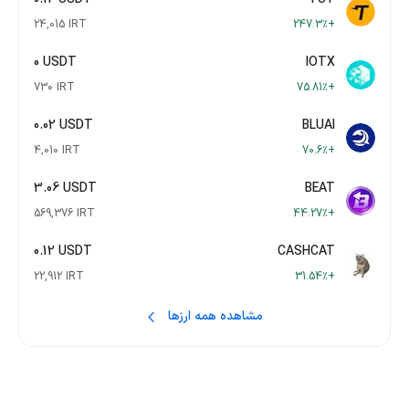
24,015 IRT
+247.3٪
0 USDT
IOTX
730 IRT
+75.81٪
0.02 USDT
BLUAI
4,010 IRT
+70.6٪
3.06 USDT
BEAT
569,376 IRT
+44.27٪
0.12 USDT
CASHCAT
22,912 IRT
+31.54٪
مشاهده همه ارزها