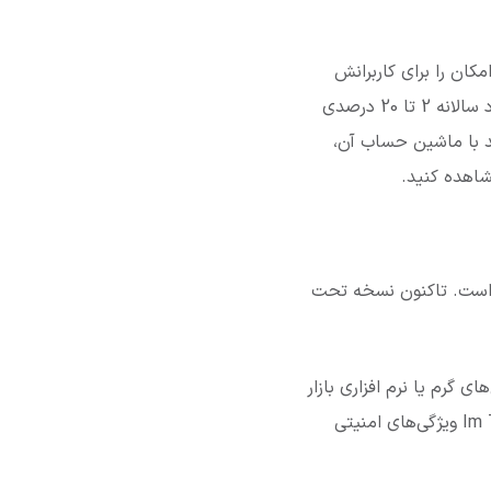
 استخر استیکینگ SparkPool و شرکت هش‌کوارک (HashQuark)، این امکان را برای کاربرانش
، استیبل کوین‌ها و توکن ImBTC به سود سالانه 2 تا 20 درصدی
ست و شما می‌توانید با ماشین حساب آن،
شاهده کنید.
بوب گوشی‌های هوشمند یعنی اندروید و iOS قابل نصب است. تاکنون نسخه تحت
ی گرم یا نرم افزاری بازار
است و کاربران زیادی از آن به عنوان کیف پول اصلی خود استفاده می‌کنند. والت نرم افزاری Im Token ویژگی‌های امنیتی