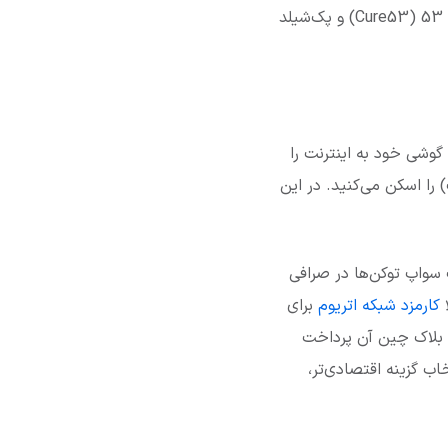
می‌شوند هم قرار می‌دهد. این بازرسی‌ها توسط شرکت‌هایی از جمله شو میست (ShowMist)، کیور 53 (Cure53) و پک‌شیلد
 این حالت شما دسترسی گوشی خود به اینترنت را
د کیف پول متامسک) را اسکن می‌کنید. در این
 سواپ توکن‌ها در صرافی‌
ا
کارمزد شبکه اتریوم
برای
ی بلاک چین آن پرداخت
ب گزینه‌ اقتصادی‌تر،