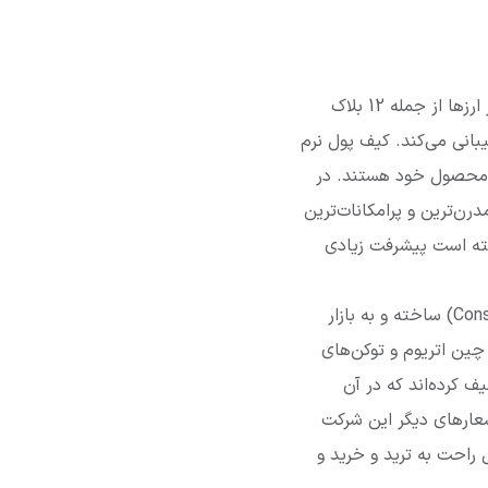
کیف پول آیم توکن (ImToken) یکی از والت‌های محبوب ارز دیجیتال است که از طیف گسترده رمز ارزها از جمله 12 بلاک
رک و بیش از 200 هزار کوین و توکن پشتیبانی می‌کند. کیف پول نرم
 کردن محصول خود هستند. در
رن‌ترین و پرامکانات‌ترین
سته است پیشرفت زیادی
کیف پول نرم افزاری آیم توکن (ImToken Wallet) در سال 2016 توسط شرکت کانسن لبز (ConsenLabs) ساخته و به بازار
ا در میان کاربران بلاک چین اتریوم و توکن‌های
 کرده‌اند که در آن
 شعارهای دیگر این شرکت
راحت به ترید و خرید و