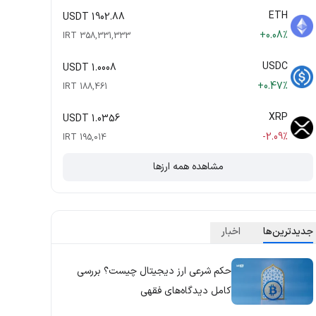
ETH
1902.88 USDT
+0.08%
358,331,333 IRT
USDC
1.0008 USDT
+0.47%
188,461 IRT
XRP
1.0356 USDT
-2.09%
195,014 IRT
مشاهده همه ارزها
جدید‌ترین‌ها
اخبار
حکم شرعی ارز دیجیتال چیست؟ بررسی
کامل دیدگاه‌های فقهی