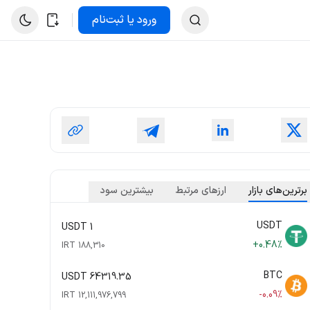
ورود یا ثبت‌نام
برترین‌های بازار
ارزهای مرتبط
بیشترین سود
USDT
1 USDT
+0.48%
188,310 IRT
BTC
64319.35 USDT
-0.09%
12,111,976,799 IRT