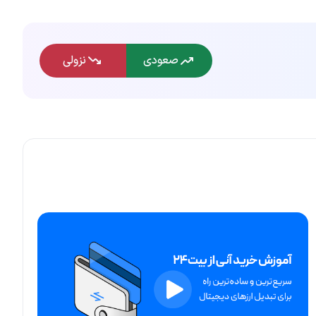
صعودی
نزولی