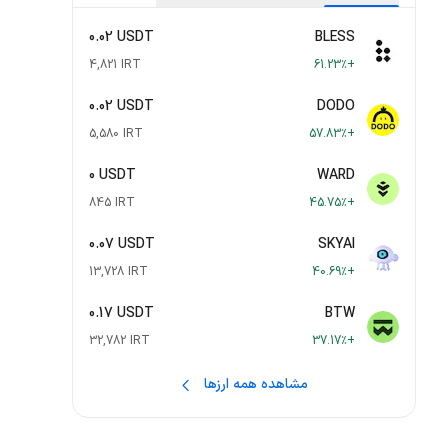
0.02 USDT
BLESS
4,821 IRT
+61.23٪
0.02 USDT
DODO
5,580 IRT
+57.83٪
0 USDT
WARD
845 IRT
+45.75٪
0.07 USDT
SKYAI
13,728 IRT
+40.69٪
0.17 USDT
BTW
32,782 IRT
+37.17٪
مشاهده همه ارزها