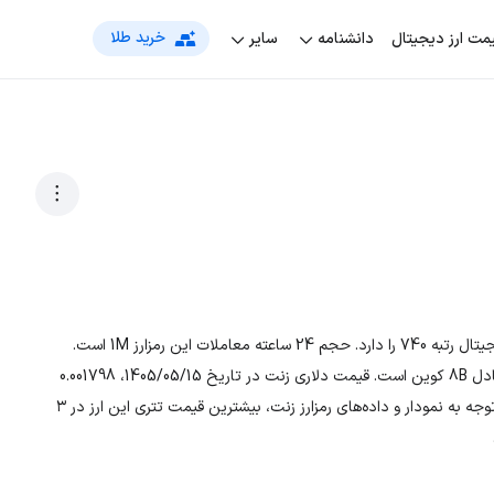
خرید طلا
مت‌ ارز دیجیتال
دانشنامه
سایر
رمزارز زنت با نماد اختصاری ZENT، در بین لیست جهانی ارزهای دیجیتال رتبه 740 را دارد. حجم 24 ساعته معاملات این رمزارز 1M است.
تعداد کل سکه‌ها 10B و در حال حاضر، تعداد سکه‌های در گردش معادل 8B کوین است. قیمت دلاری زنت در تاریخ 1405/05/15، 0.001798
دلار و قیمت تومانی ارز ZENT معادل 337.79026 تومان است. با توجه به نمودار و داده‌های رمزارز زنت، بیشترین قیمت تتری این ارز در ۳