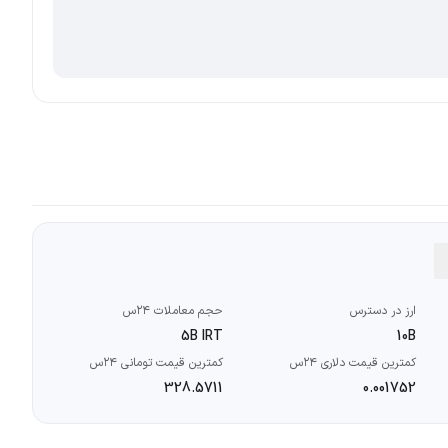
ارز در دسترس
حجم معاملات ۲۴س
5B IRT
10B
کمترین قیمت دلاری ۲۴س
کمترین قیمت تومانی ۲۴س
328.5711
0.001752