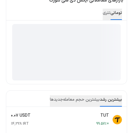
بازارهای معاملاتی ایکس دی سی نتورک
تومانی
تتری
بیشترین رشد
بیشترین حجم معامله
جدید‌ها
0.07 USDT
TUT
14,328 IRT
+99.57٪