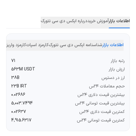
اطلاعات بازار
آموزش خرید
درباره ایکس دی سی نتورک
اطلاعات بازار
شناسنامه ایکس دی سی نتورک
کارمزد اسپات
کارمزد واریز و 
رتبه بازار
71
ارزش بازار
563M USDT
ارز در دسترس
38B
حجم معاملات ۲۴س
23B IRT
بیشترین قیمت دلاری ۲۴س
0.02686
بیشترین قیمت تومانی ۲۴س
5,003.7494
کمترین قیمت دلاری ۲۴س
0.02637
کمترین قیمت تومانی ۲۴س
4,915.6317