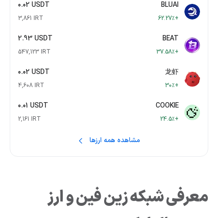
0.02 USDT
BLUAI
3,861 IRT
+62.27٪
2.93 USDT
BEAT
547,123 IRT
+37.58٪
0.02 USDT
龙虾
4,608 IRT
+30٪
0.01 USDT
COOKIE
2,161 IRT
+24.5٪
مشاهده همه ارزها
معرفی شبکه زین فین و ارز