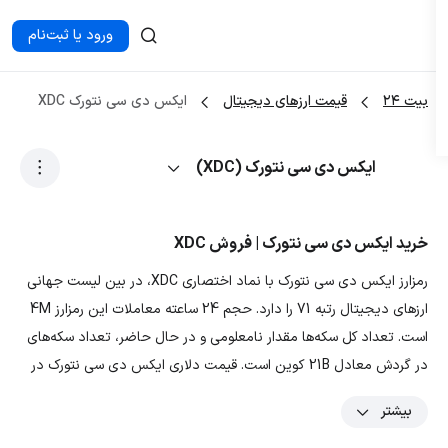
ورود یا ثبت‌نام
بیت ۲۴
قیمت ارزهای دیجیتال
ایکس دی سی نتورک XDC
ایکس دی سی نتورک (XDC)
خرید ایکس دی سی نتورک | فروش XDC
رمزارز ایکس دی سی نتورک با نماد اختصاری XDC، در بین لیست جهانی
ارزهای دیجیتال رتبه 71 را دارد. حجم 24 ساعته معاملات این رمزارز 4M
است. تعداد کل سکه‌ها مقدار نامعلومی و در حال حاضر، تعداد سکه‌های
در گردش معادل 21B کوین است. قیمت دلاری ایکس دی سی نتورک در
تاریخ 1405/05/17، 0.02677 دلار و قیمت تومانی ارز XDC معادل
بیشتر
4,988.3218 تومان است. با توجه به نمودار و داده‌های رمزارز ایکس دی