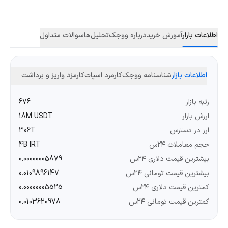
اطلاعات بازار
آموزش خرید
درباره ووجک
تحلیل‌ها
سوالات متداول
اطلاعات بازار
شناسنامه ووجک
کارمزد اسپات
کارمزد واریز و برداشت
رتبه بازار
676
ارزش بازار
18M USDT
ارز در دسترس
306T
حجم معاملات ۲۴س
4B IRT
بیشترین قیمت دلاری ۲۴س
0.00000005879
بیشترین قیمت تومانی ۲۴س
0.0109896147
کمترین قیمت دلاری ۲۴س
0.00000005525
کمترین قیمت تومانی ۲۴س
0.0103620978