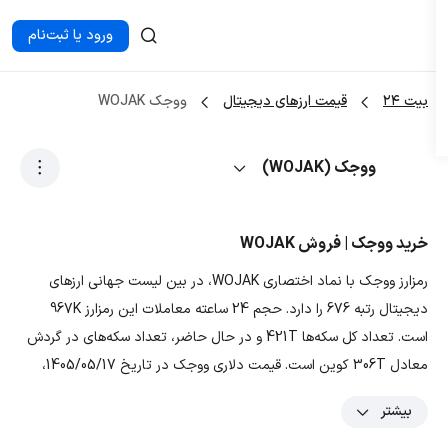
ورود یا ثبت‌نام
بیت ۲۴
قیمت ارزهای دیجیتال
ووجک WOJAK
ووجک (WOJAK)
خرید ووجک | فروش WOJAK
رمزارز ووجک با نماد اختصاری WOJAK، در بین لیست جهانی ارزهای
دیجیتال رتبه 676 را دارد. حجم 24 ساعته معاملات این رمزارز 967K
است. تعداد کل سکه‌ها 421T و در حال حاضر، تعداد سکه‌های در گردش
معادل 306T کوین است. قیمت دلاری ووجک در تاریخ 1405/05/17،
0.00000005834 دلار و قیمت تومانی ارز WOJAK معادل 0.0108524068
بیشتر
تومان است. با توجه به نمودار و داده‌های رمزارز ووجک، بیشترین قیمت