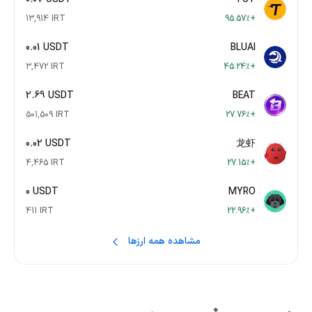
13,914 IRT
+95.57٪
0.01 USDT
BLUAI
3,472 IRT
+45.24٪
2.69 USDT
BEAT
501,509 IRT
+27.76٪
0.02 USDT
龙虾
4,465 IRT
+27.15٪
0 USDT
MYRO
411 IRT
+22.96٪
مشاهده همه ارزها