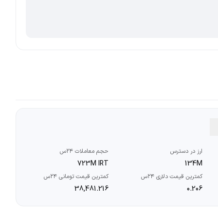
ارز در دسترس
حجم معاملات ۲۴س
723M IRT
134M
کمترین قیمت دلاری ۲۴س
کمترین قیمت تومانی ۲۴س
38,481.216
0.206