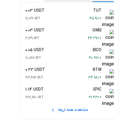
0.03 USDT
TUT
7,062 IRT
+45.91٪
0.03 USDT
GWEI
6,169 IRT
+44.37٪
0.05 USDT
BICO
10,187 IRT
+40.97٪
0.23 USDT
BTW
43,686 IRT
+34.98٪
1.14 USDT
EPIC
213,820 IRT
+31.43٪
مشاهده همه ارزها