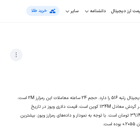
خرید طلا
مت‌ ارز دیجیتال
دانشنامه
سایر
رمزارز ویوز با نماد اختصاری WAVES، در بین لیست جهانی ارزهای دیجیتال رتبه 516 را دارد. حجم 24 ساعته معاملات این رمزارز 2M است.
تعداد کل سکه‌ها مقدار نامعلومی و در حال حاضر، تعداد سکه‌های در گردش معادل 134M کوین است. قیمت دلاری ویوز در تاریخ
1405/05/17، 0.2098 دلار و قیمت تومانی ارز WAVES معادل 39,148.68 تومان است. با توجه به نمودار و داده‌های رمزارز ویوز، بیشترین