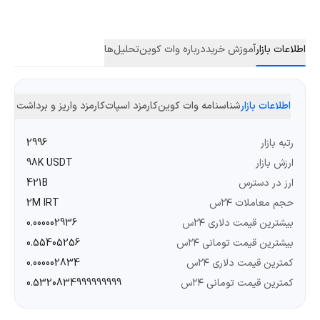
اطلاعات بازار
آموزش خرید
درباره وات کوین
تحلیل‌ها
اطلاعات بازار
شناسنامه وات کوین
کارمزد اسپات
کارمزد واریز و برداشت
رتبه بازار
2996
ارزش بازار
98K USDT
ارز در دسترس
421B
حجم معاملات ۲۴س
2M IRT
بیشترین قیمت دلاری ۲۴س
0.000002936
بیشترین قیمت تومانی ۲۴س
0.55405256
کمترین قیمت دلاری ۲۴س
0.000002834
کمترین قیمت تومانی ۲۴س
0.5320834999999999