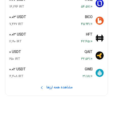
14,294 IRT
+54.57٪
0.03 USDT
BICO
7,467 IRT
+45.94٪
0.03 USDT
HFT
6,190 IRT
+42.45٪
0 USDT
QAIT
650 IRT
+32.53٪
0.02 USDT
GWEI
4,408 IRT
+31.18٪
مشاهده همه ارزها