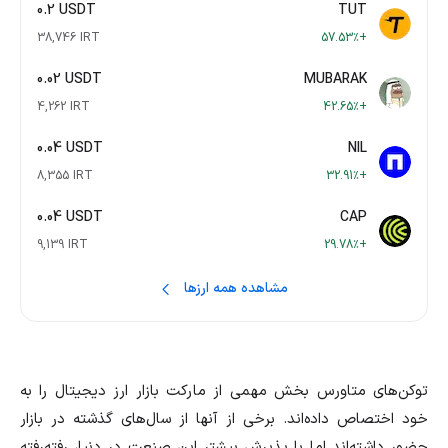
0.2 USDT
TUT
38,746 IRT
+57.53٪
0.02 USDT
MUBARAK
4,262 IRT
+42.65٪
0.04 USDT
NIL
8,355 IRT
+32.91٪
0.04 USDT
CAP
9,139 IRT
+29.78٪
مشاهده همه ارزها
توکن‌های متاورس بخش مهمی از مارکت بازار ارز دیجیتال را به
خود اختصاص داده‌اند. برخی از آنها از سال‌های گذشته در بازار
حضور داشته‌اند اما با پذیرش بیشتر این صنعت در دنیا، رفته‌رفته