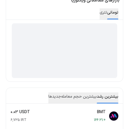
بازارهای معاملاتی ویکتوریا
تومانی
تتری
بیشترین رشد
بیشترین حجم معامله
جدید‌ها
0.03 USDT
BMT
6,735 IRT
+166.3٪