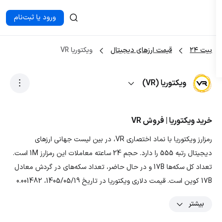
ورود یا ثبت‌نام
بیت ۲۴
قیمت ارزهای دیجیتال
ویکتوریا VR
ویکتوریا (VR)
خرید ویکتوریا | فروش VR
رمزارز ویکتوریا با نماد اختصاری VR، در بین لیست جهانی ارزهای
دیجیتال رتبه 555 را دارد. حجم 24 ساعته معاملات این رمزارز 1M است.
تعداد کل سکه‌ها 17B و در حال حاضر، تعداد سکه‌های در گردش معادل
17B کوین است. قیمت دلاری ویکتوریا در تاریخ 1405/05/19، 0.001482
دلار و قیمت تومانی ارز VR معادل 275.75574 تومان است. با توجه به
بیشتر
نمودار و داده‌های رمزارز ویکتوریا، بیشترین قیمت تتری این ارز در ۳ ماه