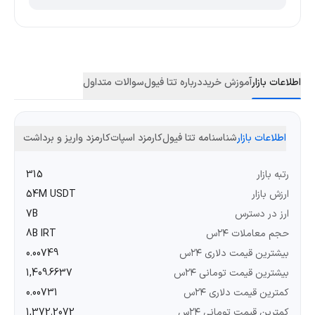
اطلاعات بازار
آموزش خرید
درباره تتا فیول
سوالات متداول
اطلاعات بازار
شناسنامه تتا فیول
کارمزد اسپات
کارمزد واریز و برداشت
رتبه بازار
315
ارزش بازار
54M USDT
ارز در دسترس
7B
حجم معاملات ۲۴س
8B IRT
بیشترین قیمت دلاری ۲۴س
0.00749
بیشترین قیمت تومانی ۲۴س
1,409.6637
کمترین قیمت دلاری ۲۴س
0.00731
کمترین قیمت تومانی ۲۴س
1,372.2072