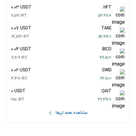
0.03 USDT
HFT
6,571 IRT
+53.31٪
0.07 USDT
TAKE
14,593 IRT
+52.79٪
0.04 USDT
BICO
7,709 IRT
+48.5٪
0.02 USDT
GWEI
4,417 IRT
+32.8٪
0 USDT
QAIT
650 IRT
+32.49٪
مشاهده همه ارزها