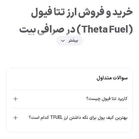
خرید و فروش ارز تتا فیول
(Theta Fuel) در صرافی بیت
بیشتر
24
اپلیکیشن بیت 24 که به صورت نیتیو برای هر دو سیستم عامل
اندروید و آی‌او‌اس توسعه یافته است، تجربه‌ای دلچسب از خرید و
فروش ارزهای دیجیتال شامل تتا فیول به شما خواهد داد. به
سوالات متداول
همین دلیل پیشنهاد می‌کنیم قبل ثبت نام و شروع معامله در این
صرافی، حتما نسخه اندروید یا آی‌او‌اس آن را از فروشگاه‌های گوگل
کاربرد تتا فیول چیست؟
پلی استور و اپ استور دریافت و روی گوشی یا تبلت خود نصب
کنید. البته خرید و فروش tfuel از طریق وب‌سایت هم امکان‌پذیر
بهترین کیف پول برای نگه داشتن ارز TFUEL کدام است؟
است و اجباری برای گرفتن نرم افزار وجود ندارد.
در برنامه قادر هستید قیمت تتا فیول و سایر رمز ارزهای لیست
شده در بیت 24 را به صورت لحظه‌ای مشاهده کرده و همچنین