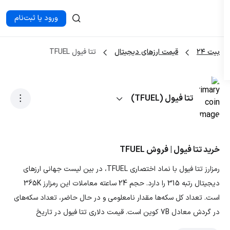
ورود یا ثبت‌نام
بیت ۲۴
قیمت ارزهای دیجیتال
تتا فیول TFUEL
تتا فیول (TFUEL)
خرید تتا فیول | فروش TFUEL
رمزارز تتا فیول با نماد اختصاری TFUEL، در بین لیست جهانی ارزهای
دیجیتال رتبه 315 را دارد. حجم 24 ساعته معاملات این رمزارز 365K
است. تعداد کل سکه‌ها مقدار نامعلومی و در حال حاضر، تعداد سکه‌های
در گردش معادل 7B کوین است. قیمت دلاری تتا فیول در تاریخ
1405/05/16، 0.00733 دلار و قیمت تومانی ارز TFUEL معادل