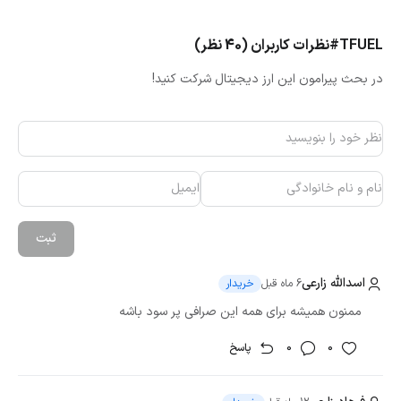
چارت آن‌ها را نیز بر اساس تغییرات در بازه‌های زمانی مختلف
#TFUEL
نظرات کاربران (40 نظر)
ببینید. اگر تمایل دارید خرید ارز Theta Fuel را خیلی سریع انجام
بدهید، از پلتفرم OTC اقدام به ثبت سفارش کنید. ارز تتا فیول در
در بحث پیرامون این ارز دیجیتال شرکت کنید!
قسمت مارکت (P2P) هم وجود دارد، به همین دلیل می‌توانید
قیمت tfuel را چه برای خرید و چه برای فروش خودتان مشخص
کنید.
وقتی وارد اپلیکیشن شدید، از شما شماره موبایلی درخواست
می‌شود. این حکم نام کاربری‌تان را دارد. فراموش نکنید همیشه
اطلاع‌رسانی‌های مهم از طریق این تلفن اعلام خواهد شد. همچنین
ثبت
وقتی می‌‌خواهید بعد خروج از سیستم دوباره به آن برگردید یا
برداشت ارزی و ریالی داشته باشید، می‌بایست کدی یکبار مصرف که
اسدالله زارعی
6 ماه قبل
خریدار
برایتان پیامک شده است را ارائه کنید. پس حین عضویت، تلفنی
ممنون همیشه برای همه این صرافی پر سود باشه
همیشه در دسترس را در کادر قرار بدهید. بعد از این که پسوردی
قوی معین کردید، در کادر آخر همان صفحه از شما خواسته
0
0
پاسخ
می‌شود تا معین کنید معرفتان چه فردی بوده است. به این ترتیب،
تا حداکثر بیست درصد سود خرید تتا فیول و مابقی ارزهای