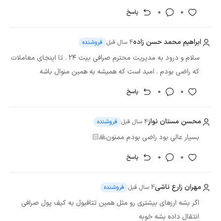
بیت 24 را دارید، بدون این که بتوانید برداشت انجام بدهید.
0
0
پاسخ
آشنایی با شبکه تتا و ارز دیجیتال
ابراهیم محمد حسن زاده
4 سال قبل
فروشنده
تتا فیول (TFuel)
سلام و درود به مدیریت محترم صرافی بیت ۲۴ . تا اینجای معاملات
که راضی بودم . امید است که همیشه به همین منوال باشه
تقریبا همه ما از یوتیوب، توئیچ، فیس بوک، تیک تاک و نتفلیکس
0
0
پاسخ
استفاده می‌کنیم. اگرچه برخی از آن‌ها برای کاربران ایرانی در
دسترس نیستند، اما همچنان پلتفرم‌های استریمینگ و پخش
محسن مستان نواز
4 سال قبل
فروشنده
محتواهای ویدیویی نام برده، جزو پرطرفدارترین‌ها به شمار
می‌روند. کافی است بدانید یوتیوب بعد از گوگل، پربازدیدترین وب
بسیار عالی بود راضی بودم ممنون🙏🏻
سایت دنیا محسوب می‌شود. در ایران نیز وضعیت مشابه است، به
0
0
پاسخ
طوری که آپارات، بعد از گوگل پربازدیدترین وب سایت نزد کاربران
ایرانی است.
مهران زارع ناشی
4 سال قبل
فروشنده
با توجه به حجم بالای کاربران، ارائه محتواهای کیفی به کاربران، برای
اگر بشه ارزهای بیشتری رو مثل همین تتافیول به کیف پول صرافی
توسعه‌دهندگان تبدیل به دغدغه‌ای بزرگ شده است. حین گشت و
انتقال داده بشه خوبه
گذار در اینترنت و استفاده از خدمات، وب سایت‌ها و اپلیکیشن‌های