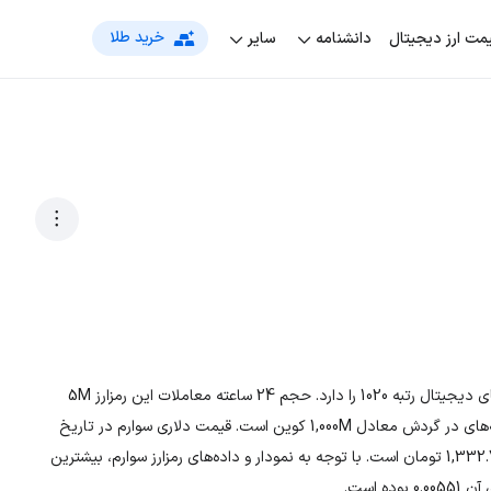
خرید طلا
مت‌ ارز دیجیتال
دانشنامه
سایر
رمزارز سوارم با نماد اختصاری SWARMS، در بین لیست جهانی ارزهای دیجیتال رتبه 1020 را دارد. حجم 24 ساعته معاملات این رمزارز 5M
است. تعداد کل سکه‌ها مقدار نامعلومی و در حال حاضر، تعداد سکه‌های در گردش معادل 1,000M کوین است. قیمت دلاری سوارم در تاریخ
1405/05/15، 0.0071 دلار و قیمت تومانی ارز SWARMS معادل 1,332.741 تومان است. با توجه به نمودار و داده‌های رمزارز سوارم، بیشترین