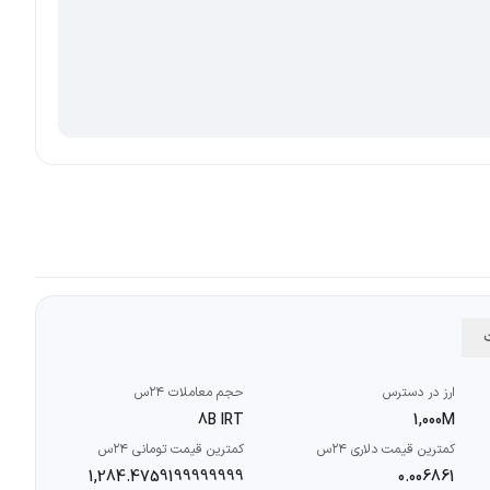
ت
ارز در دسترس
حجم معاملات ۲۴س
8B IRT
1,000M
کمترین قیمت دلاری ۲۴س
کمترین قیمت تومانی ۲۴س
1,284.4759199999999
0.006861