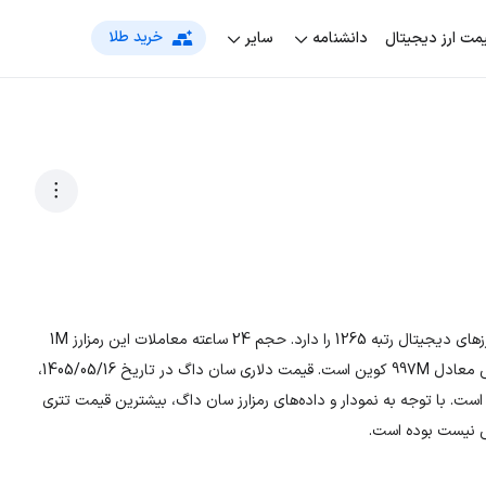
خرید طلا
مت‌ ارز دیجیتال
دانشنامه
سایر
رمزارز سان داگ با نماد اختصاری SUNDOG، در بین لیست جهانی ارزهای دیجیتال رتبه 1265 را دارد. حجم 24 ساعته معاملات این رمزارز 1M
است. تعداد کل سکه‌ها 1B و در حال حاضر، تعداد سکه‌های در گردش معادل 997M کوین است. قیمت دلاری سان داگ در تاریخ 1405/05/16،
 و قیمت تومانی ارز SUNDOG معادل 711.7999 تومان است. با توجه به نمودار و داده‌های رمزارز سان داگ، بیشترین قیمت تتری