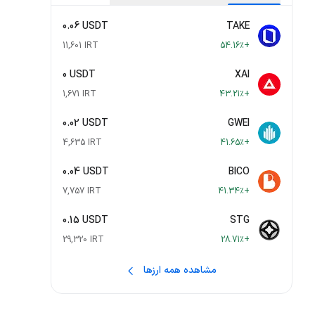
0.06 USDT
TAKE
11,601 IRT
+54.16٪
0 USDT
XAI
1,671 IRT
+43.21٪
0.02 USDT
GWEI
4,635 IRT
+41.65٪
0.04 USDT
BICO
7,757 IRT
+41.34٪
0.15 USDT
STG
29,320 IRT
+28.71٪
مشاهده همه ارزها