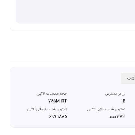
داشت
ارز در دسترس
حجم معاملات ۲۴س
765M IRT
1B
کمترین قیمت دلاری ۲۴س
کمترین قیمت تومانی ۲۴س
699.1885
0.00373