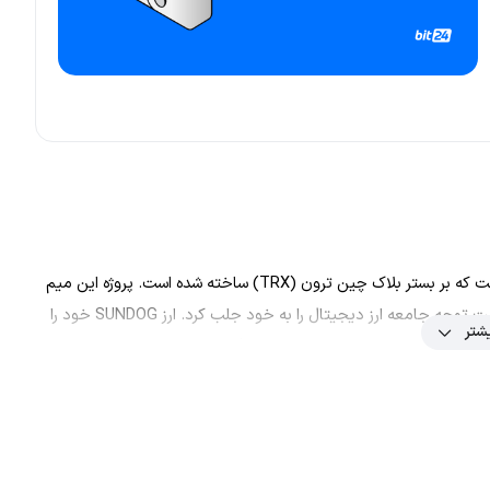
ارز سان داگ (SUNDOG) بزرگ‌ترین میم کوین با مضمون سگ است که بر بستر بلاک چین ترون (TRX) ساخته شده است. پروژه این میم
کوین در اوت ۲۰۲۴ (نیمه دوم مرداد ۱۴۰۳) راه‌اندازی شده و به‌سرعت توجه جامعه ارز دیجیتال را به خود جلب کرد. ارز SUNDOG خود را
شتر
وجه معرفی می‌کند. طبق شعار ارز سان داگ، هر بلاکچین به یک میم
کوین با نماد سگ نیاز دارد و تمامی میم کوین‌های سگ، طعم خوش موفقیت را خواهند چشید. علی‌رغم نوسانات بازار، ارز Sundog به
چ پیش‌فروشی نداشت و توزیع توکن‌های آن به‌گونه‌ای صورت گرفت که تا