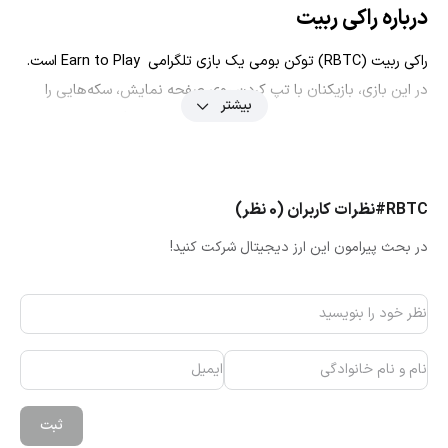
درباره راکی ربیت
راکی ربیت (RBTC) توکن بومی یک بازی تلگرامی Earn to Play است.
در این بازی، بازیکنان با تپ کردن روی صفحه نمایش، سکه‌هایی را
بیشتر
جمع‌آوری می‌کنند که با آن‌ها می‌توانند شخصیت خرگوش مبارز درون
بازی را قوی‌تر کنند. این توکن بر بلاک چین تون و در سال ۲۰۲۴ عرضه
شده‌ است.
مشخصات اصلی راکی ربیت را در جدول زیر می‌بینید:
#RBTC
نظرات کاربران (0 نظر)
نام توکن
ر
در بحث پیرامون این ارز دیجیتال شرکت کنید!
نماد
kawat
بنیان‌گذار
بلاک چین
دسته‌بندی
ken
تاریخ عرضه
ثبت
آشنایی با تیم سازنده و توسعه پروژه راکی ربیت