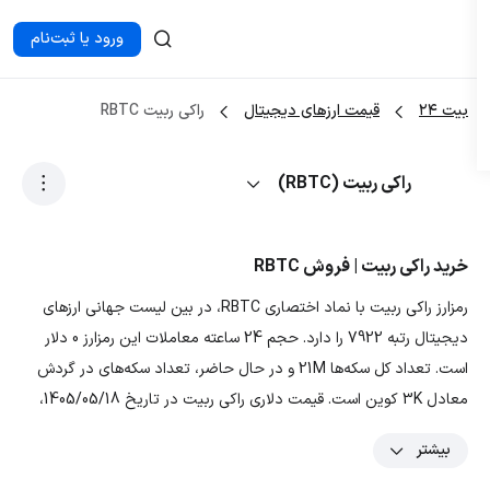
ورود یا ثبت‌نام
بیت ۲۴
قیمت ارزهای دیجیتال
راکی ربیت RBTC
راکی ربیت (RBTC)
خرید راکی ربیت | فروش RBTC
رمزارز راکی ربیت با نماد اختصاری RBTC، در بین لیست جهانی ارزهای
دیجیتال رتبه 7922 را دارد. حجم 24 ساعته معاملات این رمزارز 0 دلار
است. تعداد کل سکه‌ها 21M و در حال حاضر، تعداد سکه‌های در گردش
معادل 3K کوین است. قیمت دلاری راکی ربیت در تاریخ 1405/05/18،
0.000000016 دلار و قیمت تومانی ارز RBTC معادل 0.001764736 تومان
بیشتر
است. با توجه به نمودار و داده‌های رمزارز راکی ربیت، بیشترین قیمت