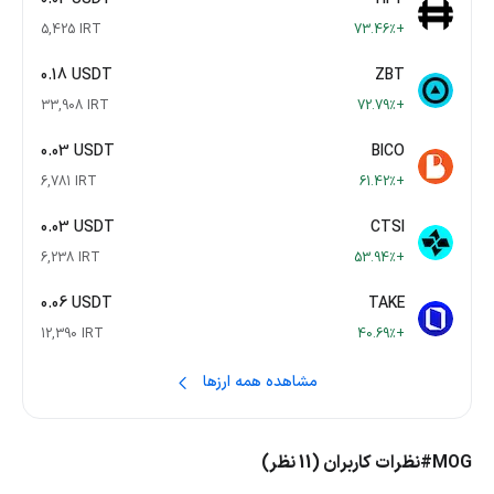
5,425 IRT
+73.46٪
0.18 USDT
ZBT
33,908 IRT
+72.79٪
0.03 USDT
BICO
6,781 IRT
+61.42٪
0.03 USDT
CTSI
6,238 IRT
+53.94٪
0.06 USDT
TAKE
12,390 IRT
+40.69٪
مشاهده همه ارزها
#MOG
نظرات کاربران (11 نظر)