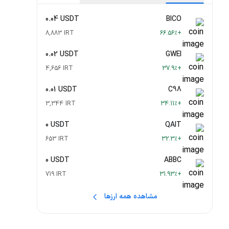
0.04 USDT
BICO
8,883 IRT
+66.56٪
0.02 USDT
GWEI
4,656 IRT
+37.9٪
0.01 USDT
C98
3,344 IRT
+34.11٪
0 USDT
QAIT
653 IRT
+32.3٪
0 USDT
ABBC
719 IRT
+31.93٪
مشاهده همه ارزها