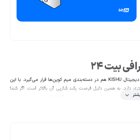
ی بیت 24
همانطور که بر اساس پسوند «اینو» احتمالا حدس زده‌اید، ارز دیجیتال KISHU هم در دسته‌بندی میم کوین‌ها قرار می‌گیرد. با این
تری دارد، به همین دلیل فرصت رشد شارپی آن بالاتر است. اگر شما
شتر
هم بعد از آشنایی با رمز ارز Kishu Inu تصمیم به خرید کیشو اینو گرفتید، این کار در صرافی بیت 24 امکان‌پذیر است. در این
ما قادر هستید علاوه بر کیشو اینو نزدیک به 400 ارز دیجیتال دیگر را هم خرید و فروش کنید. همچنین هر زمان اگر مایل
وب سایت بیت 24 در دسترس شما است.
کوین متولد شده طی سال‌های اخیر، خیلی زود متوجه شدند در صورت
جایی در مارکت نخواهد داشت و خیلی زود حذف خواهند شد. به همین