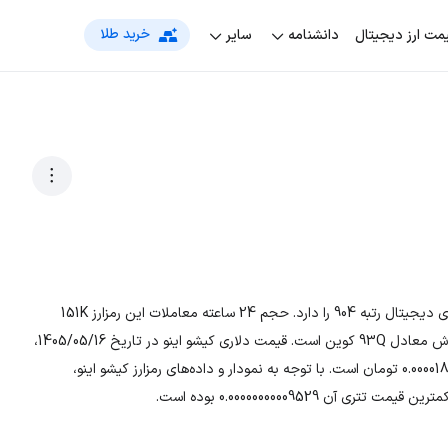
خرید طلا
مت‌ ارز دیجیتال
دانشنامه
سایر
رمزارز کیشو اینو با نماد اختصاری KISHU، در بین لیست جهانی ارزهای دیجیتال رتبه 904 را دارد. حجم 24 ساعته معاملات این رمزارز 151K
است. تعداد کل سکه‌ها 1KQ و در حال حاضر، تعداد سکه‌های در گردش معادل 93Q کوین است. قیمت دلاری کیشو اینو در تاریخ 1405/05/16،
0.00000000010084 دلار و قیمت تومانی ارز KISHU معادل 0.0000189387604 تومان است. با توجه به نمودار و داده‌های رمزارز کیشو اینو،