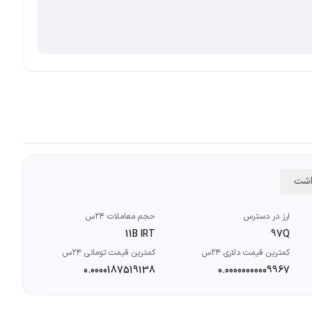
داشت
ارز در دسترس
حجم معاملات ۲۴س
11B IRT
97Q
کمترین قیمت دلاری ۲۴س
کمترین قیمت تومانی ۲۴س
0.0000187519138
0.00000000009967