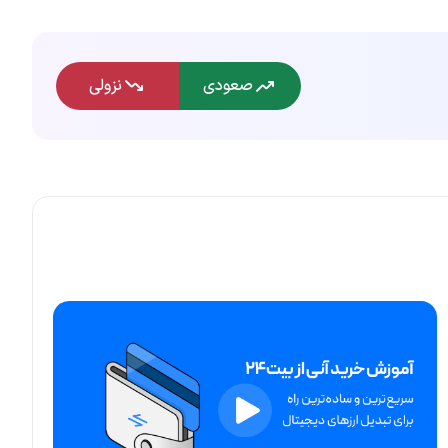
صعودی
نزولی