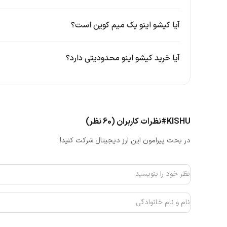
دلیل رفته‌رفته تلاش کردند تا به سمت کاربردی‌شدن قدم برد
کنونی توسعه‌دهنده شامل چه اهدافی است. ابتدا می‌خواهیم 
آیا کیشو اینو یک میم کوین است؟
کنیم.
کارمزد پرداختی حین خرید یا فروش کیشو
آیا خرید کیشو اینو محدودیتی دارد؟
بحث کارمزد برای بسیاری از کاربران مهم است، مخصوصا تریدر
این سوال بای
نهایت مشمول پرداخت هزینه اضافی نخواهید شد.
#KISHU
نظرات کاربران (60 نظر)
با توجه به این پاسخ، سوالی که برای عده‌ای مطرح می‌شود ای
در بحث پیرامون این ارز دیجیتال شرکت کنید!
بپردازیم. این اتفاق زمانی رخ می‌دهد که شما تصمیم دارید ض
دیگر یا مخصوصا یک والت شخصی، و در کل یک آدرس خارجی،
این عدد به کارمزد شبکه مربوط می‌شود. کیشو اینو فاقد بلا
می‌شوند. همانطور که وقتی می‌خواهید در سیستم بانکی سنتی م
اینجا (اتریوم) هم می‌بایست برای ایجاد تراکنش کارمزد بده