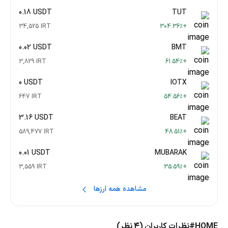
0.18 USDT
TUT
34,525 IRT
+304.36٪
0.02 USDT
BMT
3,829 IRT
+61.54٪
0 USDT
IOTX
647 IRT
+54.56٪
3.16 USDT
BEAT
589,477 IRT
+48.51٪
0.01 USDT
MUBARAK
3,559 IRT
+35.59٪
مشاهده همه ارزها
#HOME
نظرات کاربران (4 نظر)