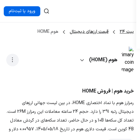
ورود یا ثبت‌نام
بیت ۲۴
قیمت ارزهای دیجیتال
هوم HOME
هوم (HOME)
خرید هوم | فروش HOME
رمزارز هوم با نماد اختصاری HOME، در بین لیست جهانی ارزهای
دیجیتال رتبه 391 را دارد. حجم 24 ساعته معاملات این رمزارز 26M است.
تعداد کل سکه‌ها 10B و در حال حاضر، تعداد سکه‌های در گردش معادل
4B کوین است. قیمت دلاری هوم در تاریخ 1405/05/18، 0.00957 دلار و
قیمت تومانی ارز HOME معادل 1,781.1684 تومان است. با توجه به