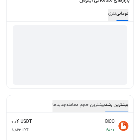
بازارهای معاملاتی اپتوس
تومانی
تتری
بیشترین رشد
بیشترین حجم معامله
جدید‌ها
0.04 USDT
BICO
8,863 IRT
+65٪