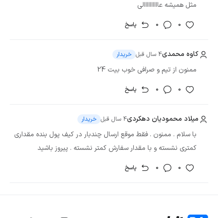
مثل همیشه عاااااااااالی
0
0
پاسخ
کاوه محمدی
4 سال قبل
خریدار
ممنون از تیم و صرافی خوب بیت 24
0
0
پاسخ
میلاد محمودیان دهکردی
4 سال قبل
خریدار
با سلام . ممنون . فقط موقع ارسال چندبار در کیف پول بنده مقداری
پس از این اتفاق، تیم پروژه دیِم به رهبری شیخ و چینگ که تصمیم
کمتری نشسته و با مقدار سفارش کمتر نشسته . پیروز باشید
گرفت سراغ راه‌اندازی بلاک چین جدیدی به‌نام اپتوس برود. به‌ این
0
0
پاسخ
ترتیب، در اکتبر 2022 اپتوس کار خود را به پشتوانه اعضای سابق پروژه
دیِم فیسبوک شروع کرد. تیم اپتوس از مهندس‌ها، توسعه‌دهنده‌ها و
استراتژیست‌های باتجربه‌ای تشکیل شده که قصد دارند یک بلاک چین
سریع، امن و مقیاس‌پذیر در اختیار کاربران رمزارزها قرار دهند.