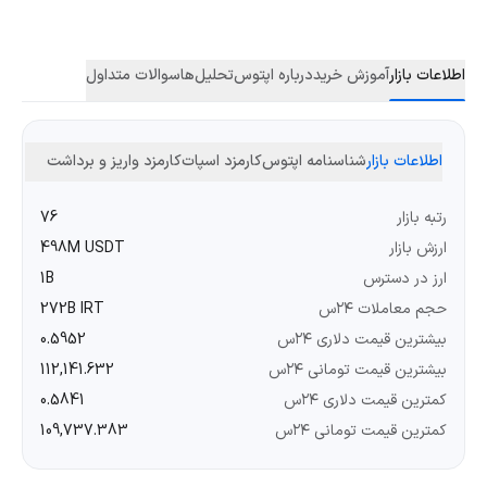
اطلاعات بازار
آموزش خرید
درباره اپتوس
تحلیل‌ها
سوالات متداول
اطلاعات بازار
شناسنامه اپتوس
کارمزد اسپات
کارمزد واریز و برداشت
رتبه بازار
76
ارزش بازار
498M USDT
ارز در دسترس
1B
حجم معاملات ۲۴س
272B IRT
بیشترین قیمت دلاری ۲۴س
0.5952
بیشترین قیمت تومانی ۲۴س
112,141.632
کمترین قیمت دلاری ۲۴س
0.5841
کمترین قیمت تومانی ۲۴س
109,737.383