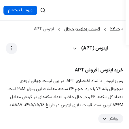
ورود یا ثبت‌نام
بیت ۲۴
قیمت ارزهای دیجیتال
اپتوس APT
اپتوس (APT)
خرید اپتوس | فروش APT
رمزارز اپتوس با نماد اختصاری APT، در بین لیست جهانی ارزهای
دیجیتال رتبه 76 را دارد. حجم 24 ساعته معاملات این رمزارز 30M است.
تعداد کل سکه‌ها 2B و در حال حاضر، تعداد سکه‌های در گردش معادل
846M کوین است. قیمت دلاری اپتوس در تاریخ 1405/05/16، 0.5887
دلار و قیمت تومانی ارز APT معادل 110,551.973 تومان است. با توجه
بیشتر
به نمودار و داده‌های رمزارز اپتوس، بیشترین قیمت تتری این ارز در ۳ ماه