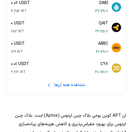
0.02 USDT
GWEI
4,656 IRT
+37.79٪
0 USDT
QAIT
653 IRT
+32.25٪
0 USDT
ABBC
719 IRT
+31.89٪
0.01 USDT
C98
3,261 IRT
+30.78٪
مشاهده همه ارزها
ارز APT کوین بومی بلاک چین اپتوس (Aptos) است. بلاک چین
اپتوس برای بهبود مقیاس‌پذیری و کاهش هزینه‌های پیاده‌سازی