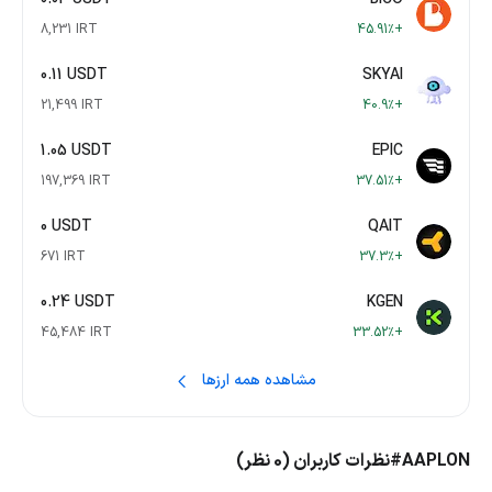
8,231 IRT
+45.91٪
0.11 USDT
SKYAI
21,499 IRT
+40.9٪
1.05 USDT
EPIC
197,369 IRT
+37.51٪
0 USDT
QAIT
671 IRT
+37.3٪
0.24 USDT
KGEN
45,484 IRT
+33.52٪
مشاهده همه ارزها
#AAPLON
نظرات کاربران (0 نظر)