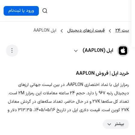
ورود یا ثبت‌نام
بیت ۲۴
قیمت ارزهای دیجیتال
اپل AAPLON
اپل (AAPLON)
خرید اپل | فروش AAPLON
رمزارز اپل با نماد اختصاری AAPLON، در بین لیست جهانی ارزهای
دیجیتال رتبه 967 را دارد. حجم 24 ساعته معاملات این رمزارز 2M است.
تعداد کل سکه‌ها 27K و در حال حاضر، تعداد سکه‌های در گردش معادل
27K کوین است. قیمت دلاری اپل در تاریخ 1405/05/16، 313.35 دلار و
قیمت تومانی ارز AAPLON معادل 58,621,518.00000001 تومان است. با
بیشتر
توجه به نمودار و داده‌های رمزارز اپل، بیشترین قیمت تتری این ارز در ۳