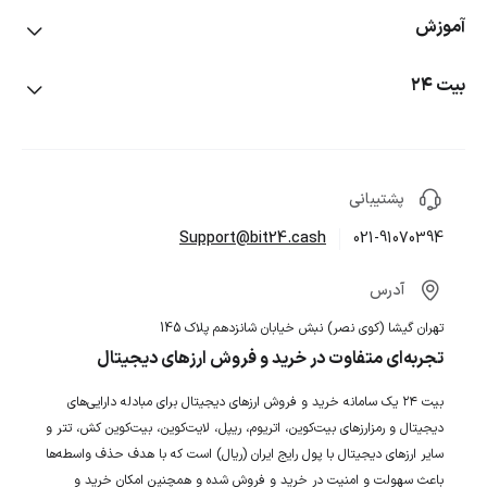
خرید بیت کوین
آموزش
معاملات اسپات
خرید تتر
معاملات اهرم‌دار
آموزش خرید و فروش ارز دیجیتال
بیت ۲۴
خرید اتریوم
امنیت حساب
ربات‌های معامله‌گر
درباره ما
خرید ترون
ویدئوهای آموزشی
سرمایه گذاری دوگانه
تماس با ما
خرید دوج کوین
برنامه همکاری در فروش
آموزش کیف پول‌های ارز دیجیتال
پشتیبانی
خرید شیبا
راهنما و سوالات متداول
دعوت از دوستان
آموزش سرمایه گذاری در ارز دیجیتال
Support@bit24.cash
021-91070394
خرید BNB
انتقادات و پیشنهادات
قیمت لحظه‌ای ارز دیجیتال
آموزش‌های کاربردی ارز دیجیتال
خرید پپه
فرصت‌های شغلی
آدرس
ماشین حساب ارز دیجیتال
باگ بانتی
خرید نات کوین
تهران گیشا (کوی نصر) نبش خیابان شانزدهم پلاک 145
بازار پیش‌عرضه
تجربه‌ای متفاوت در خرید و فروش ارزهای دیجیتال
قوانین و مقررات
سهام‌های جهانی
دعوت از دوستان
بیت ۲۴ یک سامانه خرید و فروش ارزهای دیجیتال برای مبادله دارایی‌های
دیجیتال و رمزارزهای بیت‌کوین، اتریوم، ریپل، لایت‌کوین، بیت‌کوین کش، تتر و
کارمزدها
سایر ارزهای دیجیتال با پول رایج ایران (ریال) است که با هدف حذف واسطه‌ها
وضعیت خدمات
باعث سهولت و امنیت در خرید و فروش شده و همچنین امکان خرید و