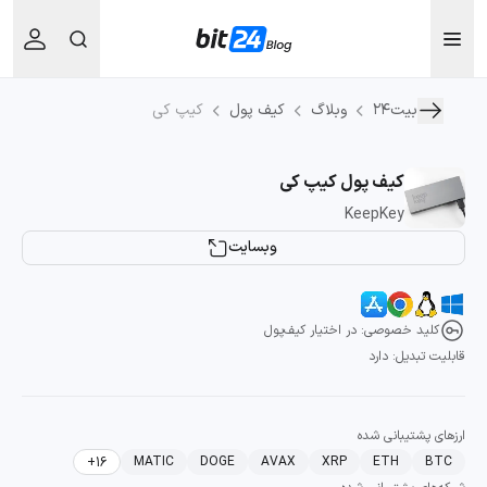
بیت۲۴
وبلاگ
کیف پول
کیپ کی
کیف پول کیپ کی
KeepKey
وبسایت
کلید خصوصی: در اختیار کیف‌پول
قابلیت تبدیل: دارد
ارز‌های پشتیبانی شده
MATIC
DOGE
AVAX
XRP
ETH
BTC
+16