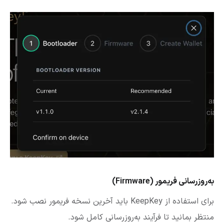
به‌روزرسانی فریمور (Firmware)
برای استفاده از KeepKey باید آخرین نسخه فریمور نصب شود.
منتظر بمانید تا فرآیند به‌روزرسانی کامل شود.