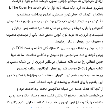
ارزهای دیجیتال به مبحثی جهانی تبدیل خواهند شد و باید از فرصت
پیش‌رو استفاده کرد، یک شبکه لایه اول با نام The Open Network را
راه‌اندازی کردند که اصلی‌ترین هدفش، امکان پرداخت مستقیم و
دگرگونی در سازوکار ارزهای دیجیتال بود. در نهایت، پروژه‌ای که قدم‌های
آغازینش را پاول دورف و برادرش در سال ۲۰۱۸ برداشتند، پس از فراز و
نشیب‌های فراوان، به تولد تون کوین منتهی شد؛ یکی از ترندهای محبوب
و معروف این روزهای دنیای رمزارزها.
از دید برخی کارشناسان، مسیری که سازندگان تلگرام و شبکه TON در
پیش گرفته‌ بودند، سرانجامی جز نابودی و ناکامی نداشت؛ اما نه تنها
چنین اتفاقی رخ نداد، بلکه استقبال بی‌نظیر کاربران از این شبکه مبتنی بر
اثبات سهام (PoS) موجب شد پروژه‌های گوناگون، برنامه‌نویسان
چیره‌دست و خبره و همچنین، کاربران علاقه‌مند به رمزارزها به‌شکلی خاص
این پلتفرم را برای اهداف و برنامه‌های خود انتخاب کنند.
از آنجا که هدف عمده این شبکه بلاکچینی بحث پرداخت‌ها بود و
می‌خواست شرایط را به‌نفع کاربرانش تغییر دهد و بنیان یک واحد پولی
متفاوت را بگذارد، ارز تون کوین پا به عرصه گذاشت؛ دارایی دیجیتالی که