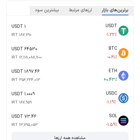
برترین‌های بازار
ارزهای مرتبط
بیشترین سود
USDT
1 USDT
-1.22%
187,790 IRT
BTC
64530 USDT
-0.61%
12,118,088,700 IRT
ETH
1897.46 USDT
+0.43%
356,324,013 IRT
USDC
1.0009 USDT
-1.19%
187,959 IRT
SOL
73.46 USDT
-1.59%
13,795,053 IRT
مشاهده همه ارزها