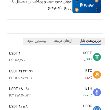
آموزش نحوه خرید و پرداخت ارز دیجیتال با
پی پال (PayPal)
برترین‌های بازار
ارزهای مرتبط
بیشترین سود
USDT
1 USDT
+0.49%
188,300 IRT
BTC
64269.99 USDT
-0.08%
12,102,039,117 IRT
ETH
1901.81 USDT
+0.09%
358,110,823 IRT
USDC
1.0008 USDT