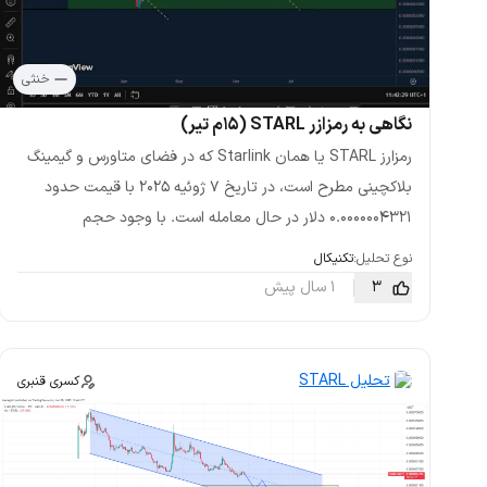
خنثی
نگاهی به رمزازر STARL (۱۵م تیر)
رمزارز STARL یا همان Starlink که در فضای متاورس و گیمینگ
بلاکچینی مطرح است، در تاریخ ۷ ژوئیه ۲۰۲۵ با قیمت حدود
0.0000004321 دلار در حال معامله است. با وجود حجم
نوع تحلیل:
تکنیکال
3
1 سال پیش
تحلیل STARL
کسری قنبری