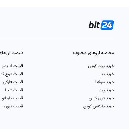
مورد لونا، وضعیت اکوسیستم ترا و نحوه عملکرد آن در حل مشکلات دنیای
تحلیل آنچین luna
برای دستیابی به اطلاعاتی دقیق‌تر، تحلیل داده‌های آنچین یکی از اب
لونا است. چنین تحلیل‌هایی به درک عمیق‌تر رفتار کاربران و سرمایه‌گذار
تحلیل روان‌شناختی بازار
معامله ارزهای محبوب
قیمت ارزهای
روان‌شناسی بازار نیز بخشی از ارزیابی ما است. این تحلیل شامل بررسی ا
شدیدی ایجاد کنند که شناسایی آن‌ها اهمیت دارد.
خرید بیت کوین
قیمت اتریوم
خرید تتر
قیمت دوج کو
با است
خرید سولانا
قیمت فلوکی
این روش‌ها تضمینی برای دستیابی به چشم‌اندازی واقع‌بینانه و علمی از ار
خرید پپه
قیمت شیبا
نکات مهم تحلیل ارز لونا
خرید تون کوین
قیمت کاردانو
خرید بایننس کوین
قیمت ترون
در تحلیل ارز دیجیتال لونا معامله‌گران و تحلیلگران معمولاً از روش‌ها و
ابزارهای مختلف بررسی می‌شوند.