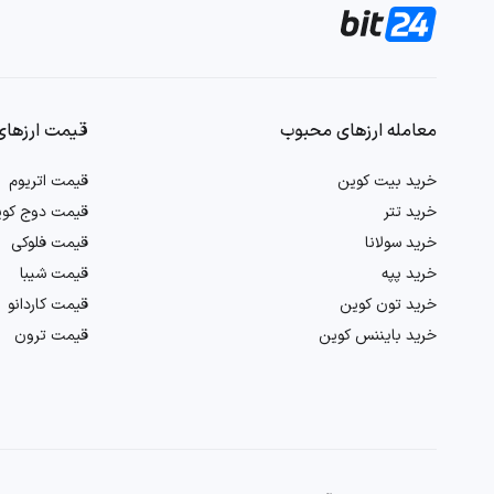
در این روش، معامله‌گران به عناصر بنیادین پروژه توجه دارند. برخی از ج
ارزیابی تیم توسعه‌دهنده دوج ایلان مارس و سوابق آن‌ها در صنعت
اهداف پروژه و نقشه راه توسعه آن
معامله ارزهای محبوب
قیمت ارزهای
تعامل‌های پروژه در اکوسیستم رمزنگاری، نظیر همکاری‌ها یا مشارکت‌ه
تحلیل آنچین ارز ELON
خرید بیت کوین
قیمت اتریوم
خرید تتر
قیمت دوج کو
تحلیل آنچین به بررسی داده‌های بلاکچین دوج ایلان مارس می‌پردازد. معامله‌گران در بیت ۲۴ برای تحلیل آنچین رمزارز دوج ایلان مارس م
خرید سولانا
قیمت فلوکی
تعداد تراکنش‌های روزانه را جهت ارزیابی فعالیت شبکه دنبال می‌کنند
خرید پپه
قیمت شیبا
خرید تون کوین
قیمت کاردانو
تعداد کیف پول‌های فعال و سطوح نگهداری سرمایه توسط کاربران و نه
خرید بایننس کوین
قیمت ترون
روند جابه‌جایی توکن‌ها بین آدرس‌های مختلف و انتقالات غیرمعمول 
تحلیل احساسات ارز دوج ایلان مارس
این نوع تحلیل بر مبنای روان‌شناسی جمعی و واکنش کاربران به اخبار و رویدادها استوار است. معامله‌گران در ب