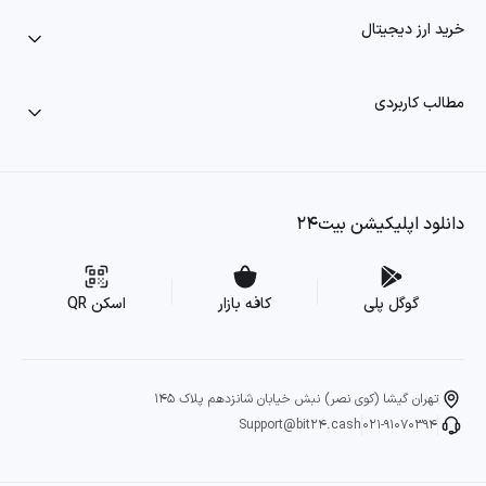
خرید ارز دیجیتال
مطالب کاربردی
دانلود اپلیکیشن بیت۲۴
گوگل پلی
کافه بازار
اسکن QR
تهران گیشا (کوی نصر) نبش خیابان شانزدهم پلاک 145
Support@bit24.cash
021-91070394