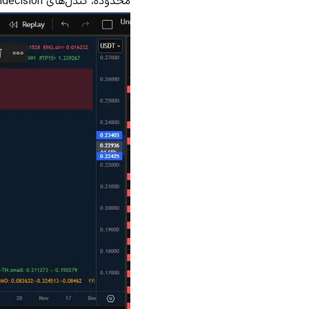
محدوده، کندل‌های indecision و سایه‌های بلند، نشان‌دهنده شک و تردید بازار هستند.