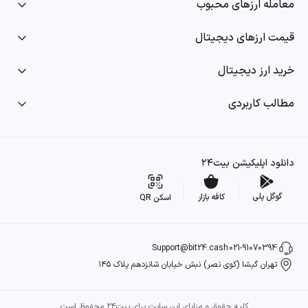
معامله ارزهای محبوب
قیمت ارزهای دیجیتال
خرید ارز دیجیتال
مطالب کاربردی
دانلود اپلیکیشن بیت۲۴
گوگل پلی
کافه بازار
اسکن QR
Support@bit24.cash
021-91070394
تهران گیشا (کوی نصر) نبش خیابان شانزدهم پلاک ۱۴۵
کلیه حقوق و مزایای این سایت برای بیت۲۴ محفوظ است