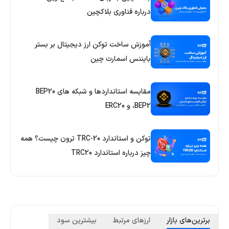
درباره فناوری بلاکچین
آموزش ساخت توکن ارز دیجیتال بر بستر
بایننس اسمارت چین
مقایسه استانداردها و شبکه های BEP20
،BEP2 و ERC20
توکن و استاندارد TRC-20 ترون چیست؟ همه
چیز درباره استاندارد TRC20
برترین‌های بازار
ارزهای مرتبط
بیشترین سود