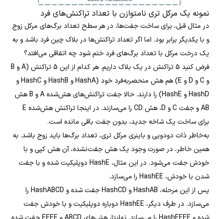
نمونه یک مرکل تری نامتوازن با تعداد تراکنش‌های فرد
در مثال قبل، برای ساخت جفت‌ها، در هر سطح تعداد برگ‌های مرکل زوج
و با یکدیگر برابر بود. اما اگر تعداد تراکنش‌ها در بلاک چین فرد باشد و به
یک درخت مرکل با تعداد برگ‌های فرد ختم شود چه اتفاقی می‌افتد؟
فرض کنید 5 تراکنش در یک بلاک داریم. هر کدام از این 5 تراکنش (A و B
و C و D و E) هم هش منحصربه‌فرد خود (HashA و HashB و HashC و
HashD و HashE) را دارند. حالا جفت تراکنش‌های هش‌شده A و B هش
AB و جفت C و D، هش CD را می‌سازند. در اینجا تراکنش هش‌شده E
برای ساخت یک شاخه جدید، بدون جفت باقی مانده است.
به‌خاطر ذات دودویی و باینری مرکل تری، تعداد برگ‌ها باید زوج باشد. به
همین خاطر، در صورت وجود یک هش جفت‌نشده، آن هش کپی و با
خودش جفت می‌شود. در این مثال، HashE دوپلیکیت شده و با جفت
شدن با خودش، HashEE را می‌سازد.
پس از این مرحله، HashAB و HashCD جفت شده و HashABCD را
می‌سازد. در طرف دیگر، HashEE دوباره دوپلیکیت و با خودش جفت
شده و HashEEEE را می‌سازد. نهایتا، هش‌های ABCD و EEEE جفت شده