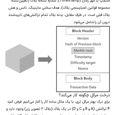
استمپ یا مهر زمان (Timestamp)، شماره نسخه بلاک (تعیین‌کننده
مجموعه قوانین اعتبارسنجی بلاک)، هدف سختی ماینینگ، نانس و هش
بلاک قبلی است. در طرف مقابل، بدنه بلاک تمام تراکنش‌های تاییدشده
درون آن را شامل می‌شود.
درخت مرکل چگونه کار می‌کند؟
برای درک بهتر مرکل تری، با یک مثال ساده کار را آغاز می‌کنیم. فرض کنید
4 تراکنش (A و B و C و D) در یک بلاک (بلاک 2 تصویر زیر) وجود دارد و