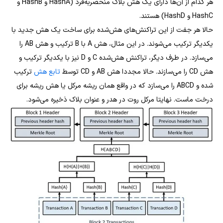
هر کدام از آن‌ها دارای یک هش بلاک منحصربه‌فرد (HashA و HashB و
HashC و HashD) هستند.
حالا هر جفت از این تراکنش‌های هش‌شده برای ساخت یک هش جدید با
یکدیگر ترکیب می‌شوند. در این مثال، هش A با B ترکیب و هش AB را
می‌سازد. در طرف دیگر، تراکنش هش‌شده C و D نیز با یکدیگر ترکیب و
هش CD را می‌سازند. حالا مجددا هش AB و CD توسط
تابع هش
ترکیب
شده و ABCD را می‌سازد که در واقع همان ریشه مرکل یا هش ریشه برای
درخت ماست. نهایتا مرکل روت در هدر و عنوان بلاک ذخیره می‌شود.