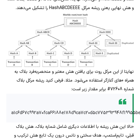
و هش نهایی یعنی ریشه مرکل HashABCDEEEE را تشکیل می‌دهند.
نهایتا از این مرکل روت برای یافتن هش معتبر و منحصربه‌فرد بلاک به
همراه 0های آغازگر استفاده می‌شود. مثلا، فرض کنید ریشه مرکل بلاک
شماره 72608# برابر مقدار زیر است:
a1c6d67c992a70fca66188e178d9ca7c20d5c775393948f19955be
حالا این هش ریشه با اطلاعات دیگری شامل شماره بلاک، هش بلاک
قبلی، تایم‌استمپ، هدف سختی و نانس درون یک تابع هش ترکیب و