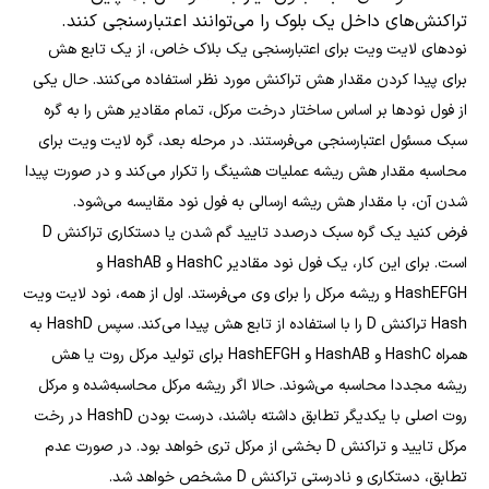
تراکنش‌های داخل یک بلوک را می‌توانند اعتبارسنجی کنند.
نودهای لایت ویت برای اعتبارسنجی یک بلاک خاص، از یک تابع هش
برای پیدا کردن مقدار هش تراکنش مورد نظر استفاده می‌کنند. حال یکی
از فول نودها بر اساس ساختار درخت مرکل، تمام مقادیر هش را به گره
سبک مسئول اعتبارسنجی می‌فرستند. در مرحله بعد، گره لایت ویت برای
محاسبه مقدار هش ریشه عملیات هشینگ را تکرار می‌کند و در صورت پیدا
شدن آن، با مقدار هش ریشه ارسالی به فول نود مقایسه می‌شود.
فرض کنید یک گره سبک درصدد تایید گم شدن یا دستکاری تراکنش D
است. برای این کار، یک فول نود مقادیر HashC و HashAB و
HashEFGH و ریشه مرکل را برای وی می‌فرستد. اول از همه، نود لایت ویت
Hash تراکنش D را با استفاده از تابع هش پیدا می‌کند. سپس HashD به
همراه HashC و HashAB و HashEFGH برای تولید مرکل روت یا هش
ریشه مجددا محاسبه می‌شوند. حالا اگر ریشه مرکل محاسبه‌شده و مرکل
روت اصلی با یکدیگر تطابق داشته باشند، درست بودن HashD در رخت
مرکل تایید و تراکنش D بخشی از مرکل تری خواهد بود. در صورت عدم
تطابق، دستکاری و نادرستی تراکنش D مشخص خواهد شد.