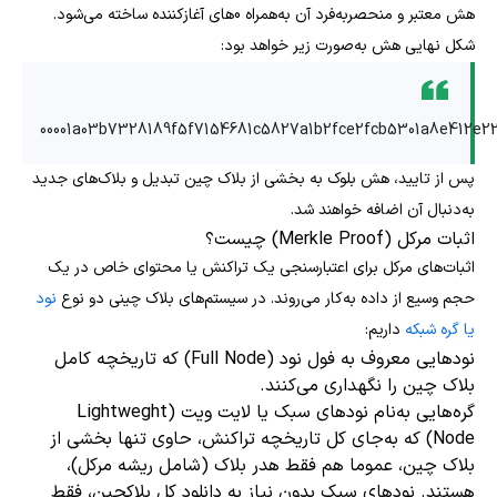
هش معتبر و منحصربه‌فرد آن به‌همراه 0های آغازکننده ساخته می‌شود.
شکل نهایی هش به‌صورت زیر خواهد بود:
00001a03b7328189f5f7154681c5827a1b2fce2fcb5301a8e412e2
پس از تایید، هش بلوک به بخشی از بلاک چین تبدیل و بلاک‌های جدید
به‌دنبال آن اضافه خواهند شد.
اثبات مرکل (Merkle Proof) چیست؟
اثبات‌های مرکل برای اعتبارسنجی یک تراکنش یا محتوای خاص در یک
حجم وسیع از داده به‌کار می‌روند. در سیستم‌های بلاک چینی دو نوع
نود
یا گره شبکه
داریم:
نودهایی معروف به فول نود (Full Node) که تاریخچه کامل
بلاک چین را نگهداری می‌کنند.
گره‌هایی به‌نام نودهای سبک یا لایت ویت (Lightweght
Node) که به‌جای کل تاریخچه تراکنش، حاوی تنها بخشی از
بلاک چین، عموما هم فقط هدر بلاک (شامل ریشه مرکل)،
هستند. نودهای سبک بدون نیاز به دانلود کل بلاکچین، فقط