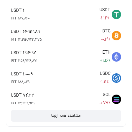
USDT
1 USDT
-1.14%
187,860 IRT
BTC
64913.89 USDT
-0.19%
12,194,723,375 IRT
ETH
1914.92 USDT
+1.16%
359,736,871 IRT
USDC
1.0009 USDT
-1.11%
188,029 IRT
SOL
74.22 USDT
-0.77%
13,942,969 IRT
مشاهده همه ارزها